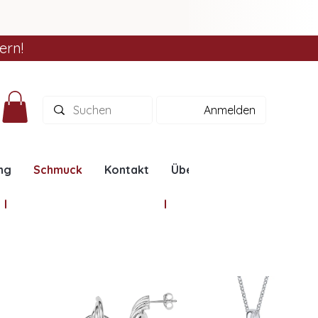
ern!
Anmelden
ng
Schmuck
Kontakt
Über uns
Ratgeber
Ohrschmuck Schmuck
Damenringe Schmuc