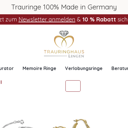
Trauringe 100% Made in Germany
zt zum
Newsletter anmelden
&
10 % Rabatt
sich
urator
Memoire Ringe
Verlobungsringe
Beratu
Colliers Schmuck
Armbänder Schmuck