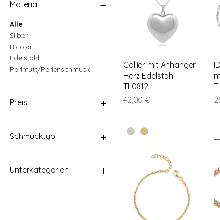
Material
Alle
Silber
Bicolor
Edelstahl
Schnellansicht
Collier mit Anhänger
I
Perlmutt/Perlenschmuck
Herz Edelstahl -
m
TL0812
T
Preis
Pr
42,00 €
2
Preis
23 €
143 €
Schmucktyp
Anhänger
Ketten
Unterkategorien
Collier
Armbänder
Perlmutt/Perlenschmuck
Ringe
Buchstaben
Ohrschmuck
Sternzeichen