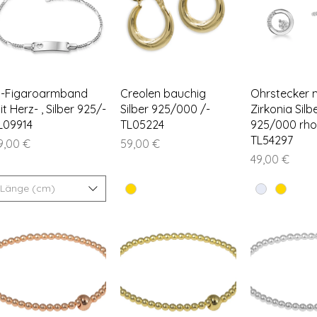
Schnellansicht
Schnellansicht
Schnella
D-Figaroarmband
Creolen bauchig
Ohrstecker m
it Herz- , Silber 925/-
Silber 925/000 /-
Zirkonia Silb
L09914
TL05224
925/000 rhod
TL54297
eis
Preis
9,00 €
59,00 €
Preis
49,00 €
Länge (cm)