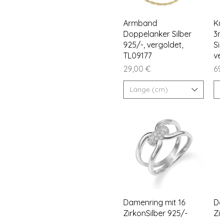
Ohrstecker
Engelchen
Creolen
Kreuze
Schnellansicht
Armband
K
Klappcreolen
Königsketten
Doppelanker Silber
3
Tennisarmbänder
925/-, vergoldet,
S
Panzerketten
TL09177
v
Singapurketten
Preis
Pr
29,00 €
6
Länge (cm)
Schnellansicht
Damenring mit 16
D
ZirkonSilber 925/-
Z