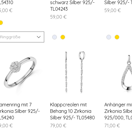
L54310
schwarz Silber 925/-
Silber 925/-
TL04243
eis
Preis
5,00 €
59,00 €
Preis
59,00 €
Ringgröße
Schnellansicht
Schnellansicht
Schnella
amenring mit 7
Klappcreolen mit
Anhänger mit
irkonia Silber 925/-
Behang 10 Zirkonia
Zirkonia Silb
L54240
Silber 925/- TL05480
925/000, TL
eis
Preis
Preis
9,00 €
79,00 €
71,00 €