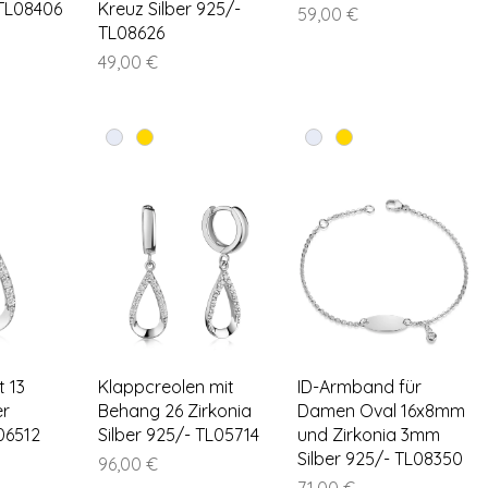
 TL08406
Kreuz Silber 925/-
Preis
59,00 €
TL08626
Preis
49,00 €
nsicht
Schnellansicht
Schnellansicht
 13
Klappcreolen mit
ID-Armband für
er
Behang 26 Zirkonia
Damen Oval 16x8mm
06512
Silber 925/- TL05714
und Zirkonia 3mm
Silber 925/- TL08350
Preis
96,00 €
Preis
71,00 €