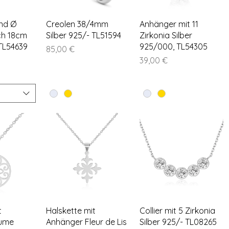
nsicht
Schnellansicht
Schnellansicht
nd Ø
Creolen 38/4mm
Anhänger mit 11
ch 18cm
Silber 925/- TL51594
Zirkonia Silber
 TL54639
925/000, TL54305
Preis
85,00 €
Preis
39,00 €
nsicht
Schnellansicht
Schnellansicht
t
Halskette mit
Collier mit 5 Zirkonia
lume
Anhänger Fleur de Lis
Silber 925/- TL08265