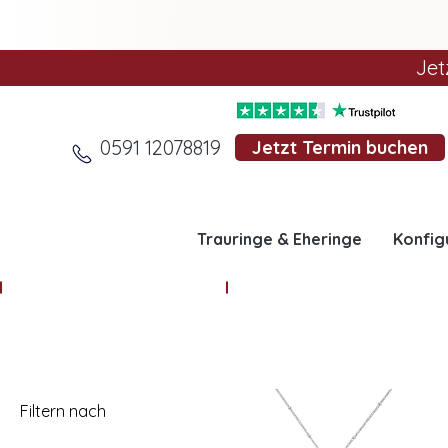
Jet
0591 12078819
Jetzt Termin buchen
Trauringe & Eheringe
Konfig
Anhänger Schmuck
Ketten Schmuck
Filtern nach