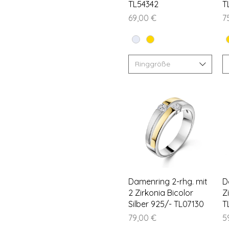
TL54342
T
Preis
Pr
69,00 €
7
Ringgröße
Schnellansicht
Damenring 2-rhg. mit
D
2 Zirkonia Bicolor
Z
Silber 925/- TL07130
T
Preis
Pr
79,00 €
5