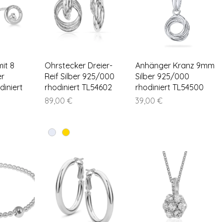
nsicht
Schnellansicht
Schnellansicht
it 8
Ohrstecker Dreier-
Anhänger Kranz 9mm
er
Reif Silber 925/000
Silber 925/000
iniert
rhodiniert TL54602
rhodiniert TL54500
Preis
Preis
89,00 €
39,00 €