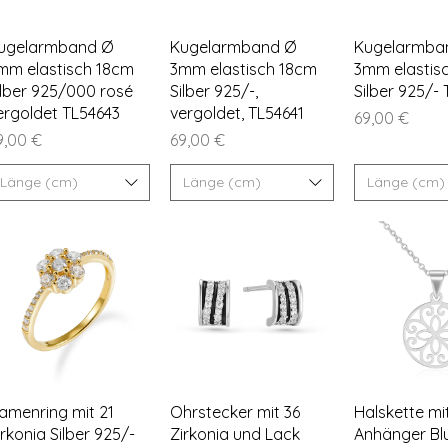
Schnellansicht
Schnellansicht
Schnella
ugelarmband Ø
Kugelarmband Ø
Kugelarmba
mm elastisch 18cm
3mm elastisch 18cm
3mm elastis
ilber 925/000 rosé
Silber 925/-,
Silber 925/-
ergoldet TL54643
vergoldet, TL54641
Preis
69,00 €
eis
Preis
9,00 €
69,00 €
Länge (cm)
Länge (cm)
Länge (cm)
Schnellansicht
Schnellansicht
Schnella
amenring mit 21
Ohrstecker mit 36
Halskette mi
irkonia Silber 925/-
Zirkonia und Lack
Anhänger B