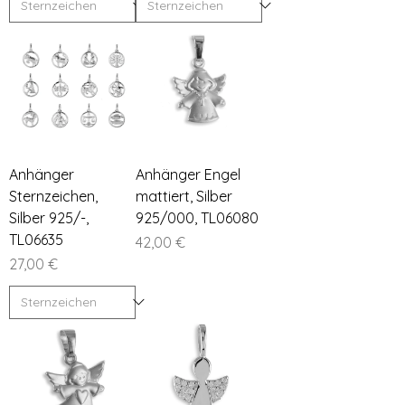
Anhänger
Anhänger Engel
Sternzeichen,
mattiert, Silber
Silber 925/-,
925/000, TL06080
TL06635
Preis
42,00 €
Preis
27,00 €