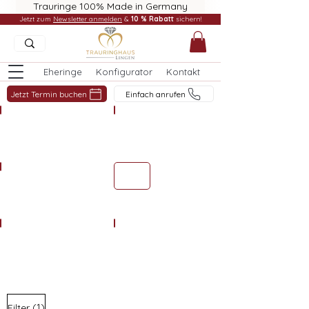
Trauringe 100% Made in Germany
Jetzt zum
Newsletter anmelden
&
10 % Rabatt
sichern!
Eheringe
Konfigurator
Kontakt
Jetzt Termin buchen
Einfach anrufen
Anhänger Schmuck
Ketten Schmuck
Colliers Schmuck
Armbänder Schmuck
Ohrschmuck Schmuck
Damenringe Schmuck
(1)
Filter