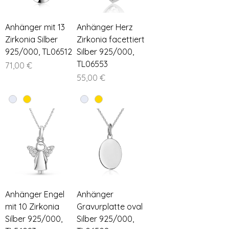
Anhänger mit 13
Anhänger Herz
Zirkonia Silber
Zirkonia facettiert
925/000, TL06512
Silber 925/000,
TL06553
Preis
71,00 €
Preis
55,00 €
Anhänger Engel
Anhänger
mit 10 Zirkonia
Gravurplatte oval
Silber 925/000,
Silber 925/000,