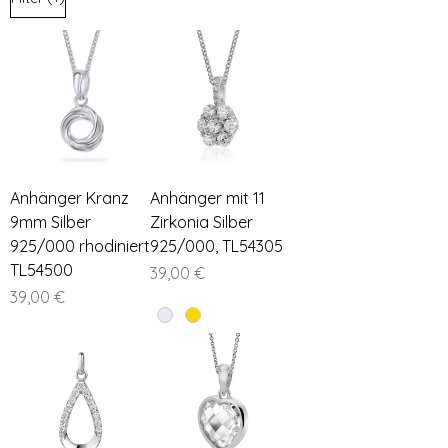
Anhänger Kranz
Anhänger mit 11
9mm Silber
Zirkonia Silber
925/000 rhodiniert
925/000, TL54305
TL54500
Preis
39,00 €
Preis
39,00 €