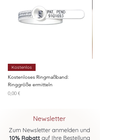
Kostenlos
Unser Geschenk - Edl
Preis
14,99 €
Kostenloses Ringmaßband:
Ringgröße ermitteln
Preis
0,00 €
Newsletter
Zum Newsletter anmelden und
10% Rabatt
auf Ihre Bestellung