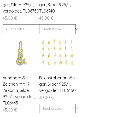
ger, Silber 925/-,
ger, Silber 925/-,
vergoldet, TL06750
TL06740
Preis
Preis
45,00 €
45,00 €
Anhänger &-
Buchstabenanhän
Zeichen mit 17
ger, Silber 925/-,
Zirkonia, Silber
vergoldet, TL06450
925/-, vergoldet,
Preis
30,00 €
TL06443
Preis
45,00 €