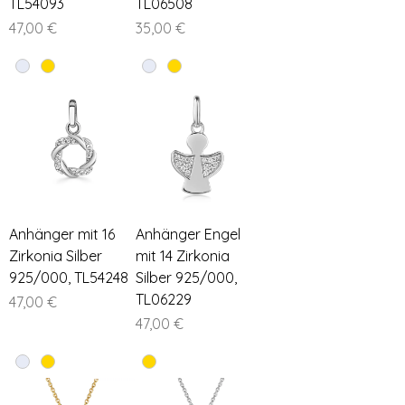
TL54093
TL06508
Preis
Preis
47,00 €
35,00 €
Anhänger mit 16
Anhänger Engel
Zirkonia Silber
mit 14 Zirkonia
925/000, TL54248
Silber 925/000,
TL06229
Preis
47,00 €
Preis
47,00 €