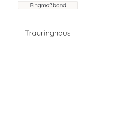
Ringmaßband
Trauringhaus
Trauringe & Eheringe
Verlobungsringe
Vorsteckringe
Schmuck
Partnerringe
Anfahrtsrabatt sichern
Altgold verkaufen