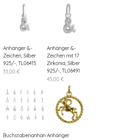

Anhänger &-
Anhänger &-
Zeichen, Silber
Zeichen mit 17
925/-, TL06415
Zirkonia, Silber
925/-, TL06491
Preis
33,00 €
Preis
45,00 €
Buchstabenanhän
Anhänger