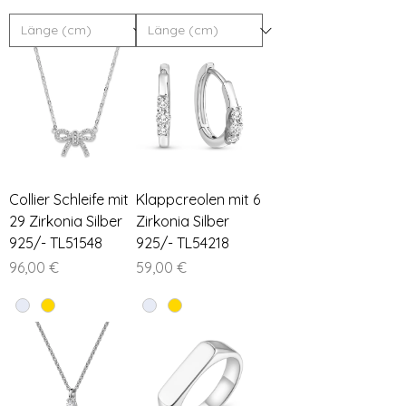
Collier Schleife mit
Klappcreolen mit 6
29 Zirkonia Silber
Zirkonia Silber
925/- TL51548
925/- TL54218
Preis
Preis
96,00 €
59,00 €