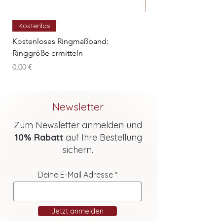
Kostenlos
Unser Geschenk - Edl
Preis
14,99 €
Kostenloses Ringmaßband:
Ringgröße ermitteln
Preis
0,00 €
Newsletter
Zum Newsletter anmelden und
10% Rabatt
auf Ihre Bestellung
sichern.
Deine E-Mail Adresse
Jetzt anmelden