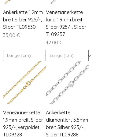

Ankerkette 1.2mm
Venezianerkette
breit Silber 925/-,
lang 1.9mm breit
Silber TL09530
Silber 925/-, Silber
TL09257
Preis
35,00 €
Preis
42,00 €
Venezianerkette
Ankerkette
1.9mm breit, Silber
diamantiert 3.5mm
925/-, vergoldet,
breit Silber 925/-,
TL09328
Silber TL09288