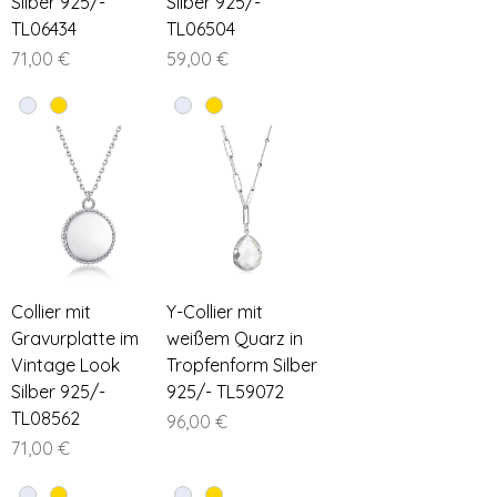
Silber 925/-
Silber 925/-
TL06434
TL06504
Preis
Preis
71,00 €
59,00 €
Collier mit
Y-Collier mit
Gravurplatte im
weißem Quarz in
Vintage Look
Tropfenform Silber
Silber 925/-
925/- TL59072
TL08562
Preis
96,00 €
Preis
71,00 €