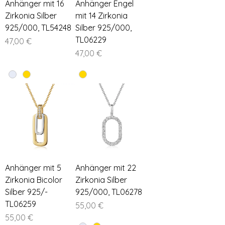
Anhänger mit 16
Anhänger Engel
Zirkonia Silber
mit 14 Zirkonia
925/000, TL54248
Silber 925/000,
TL06229
Preis
47,00 €
Preis
47,00 €
Anhänger mit 5
Anhänger mit 22
Zirkonia Bicolor
Zirkonia Silber
Silber 925/-
925/000, TL06278
TL06259
Preis
55,00 €
Preis
55,00 €