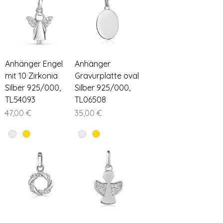
Anhänger Engel
Anhänger
mit 10 Zirkonia
Gravurplatte oval
Silber 925/000,
Silber 925/000,
TL54093
TL06508
Preis
Preis
47,00 €
35,00 €