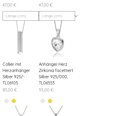
Preis
Preis
47,00 €
47,00 €
Collier mit
Anhänger Herz
Herzanhänger
Zirkonia facettiert
Silber 925/-
Silber 925/000,
TL06105
TL06553
Preis
Preis
83,00 €
55,00 €