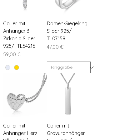
Collier mit
Damen-Siegelring
Anhänger 3
Silber 925/-
Zirkonia Silber
TL07158
925/- TL54216
Preis
47,00 €
Preis
59,00 €
Collier mit
Collier mit
Anhänger Herz
Gravuranhänger