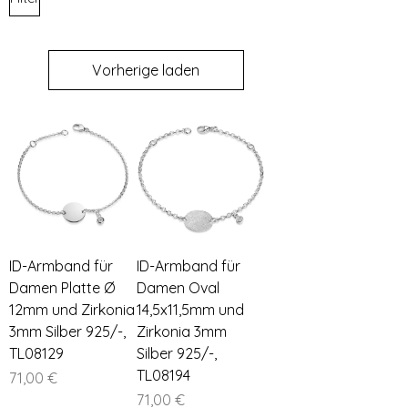
Vorherige laden
ID-Armband für
ID-Armband für
Damen Platte Ø
Damen Oval
12mm und Zirkonia
14,5x11,5mm und
3mm Silber 925/-,
Zirkonia 3mm
TL08129
Silber 925/-,
TL08194
Preis
71,00 €
Preis
71,00 €