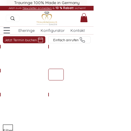
Trauringe 100% Made in Germany
Jetzt zum
Newsletter anmelden
&
10 % Rabatt
sichern!
Eheringe
Konfigurator
Kontakt
Jetzt Termin buchen
Einfach anrufen
Anhänger Schmuck
Ketten Schmuck
Colliers Schmuck
Armbänder Schmuck
Ohrschmuck Schmuck
Damenringe Schmuck
Filter