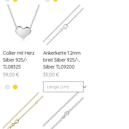
Collier mit Herz
Ankerkette 1.2mm
Silber 925/-
breit Silber 925/-,
TL08325
Silber TL09200
Preis
Preis
59,00 €
35,00 €