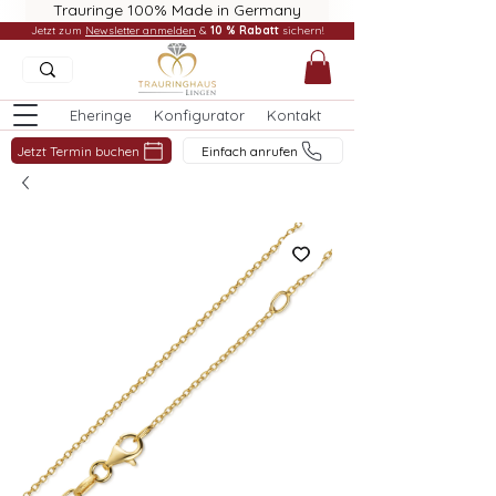
Trauringe 100% Made in Germany
Jetzt zum
Newsletter anmelden
&
10 % Rabatt
sichern!
Eheringe
Konfigurator
Kontakt
Jetzt Termin buchen
Einfach anrufen