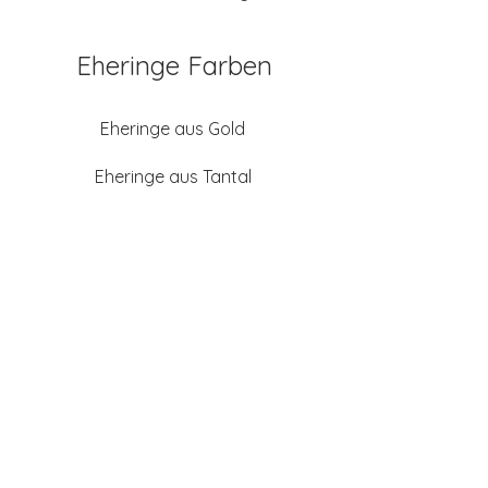
Eheringe Farben
Eheringe aus Gold
Eheringe aus Tantal
Eheringe aus Platin
Eheringe aus Weißgold
Eheringe aus Gelbgold
Eheringe aus Sattgelb-
Gold
Eheringe aus Chamois
(Altweißgold)