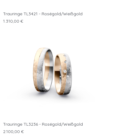
Trauringe TL3421 - Roségold/Weißgold
Preis
1.310,00 €
Trauringe TL3236 - Roségold/Weißgold
Preis
2.100,00 €