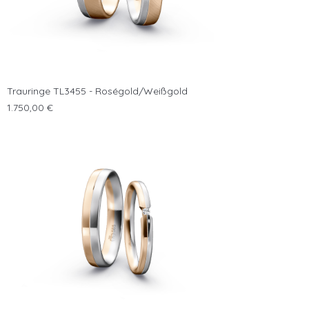
Trauringe TL3455 - Roségold/Weißgold
Preis
1.750,00 €