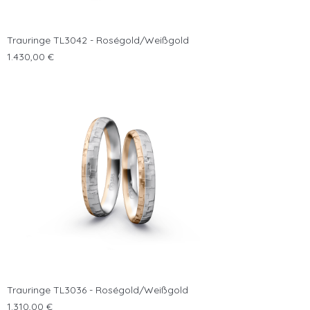
Trauringe TL3042 - Roségold/Weißgold
Preis
1.430,00 €
Trauringe TL3036 - Roségold/Weißgold
Preis
1.310,00 €