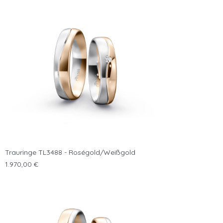
Trauringe TL3488 - Roségold/Weißgold
Preis
1.970,00 €