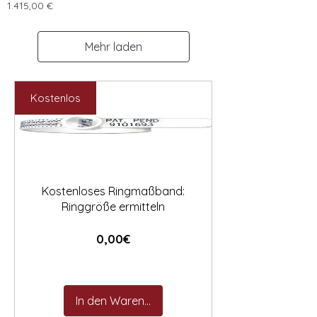
Preis
1.415,00 €
Mehr laden
Kostenlos
Kostenloses Ringmaßband:
Ringgröße ermitteln
Preis
0,00€
In den Warenkorb