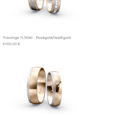
Trauringe TL3060 - Roségold/Weißgold
Preis
4.100,00 €