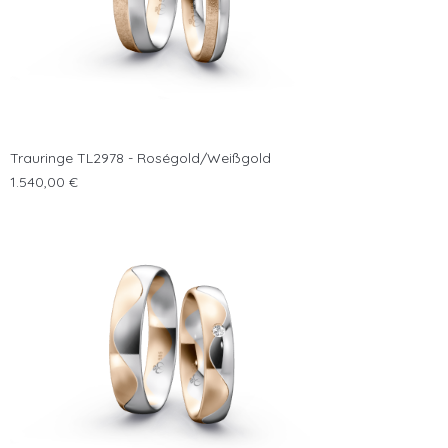
Trauringe TL2978 - Roségold/Weißgold
Preis
1.540,00 €