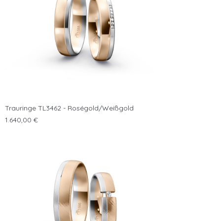
Trauringe TL3462 - Roségold/Weißgold
Preis
1.640,00 €