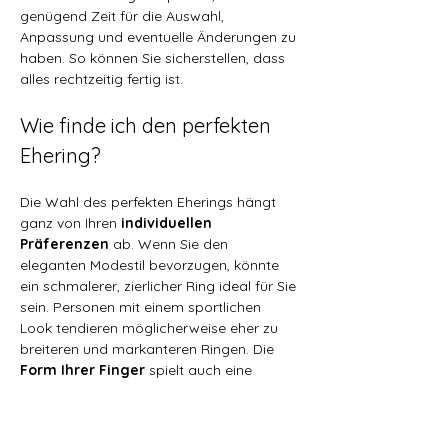
genügend Zeit für die Auswahl, 
Anpassung und eventuelle Änderungen zu 
haben. So können Sie sicherstellen, dass 
alles rechtzeitig fertig ist.
Wie finde ich den perfekten 
Ehering?
Die Wahl des perfekten Eherings hängt 
ganz von Ihren 
individuellen 
Präferenzen
 ab. Wenn Sie den 
eleganten Modestil bevorzugen, könnte 
ein schmalerer, zierlicher Ring ideal für Sie 
sein. Personen mit einem sportlichen 
Look tendieren möglicherweise eher zu 
breiteren und markanteren Ringen. Die 
Form Ihrer Finger
 spielt auch eine 
wichtige Rolle: 
Kurze Finger 
könnten 
durch breite Trauringe noch kürzer 
erscheinen, daher wäre ein schmaleres 