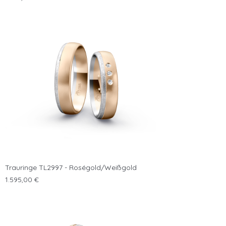
Trauringe TL2997 - Roségold/Weißgold
Preis
1.595,00 €