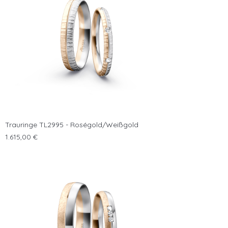

Trauringe TL2995 - Roségold/Weißgold
Preis
1.615,00 €