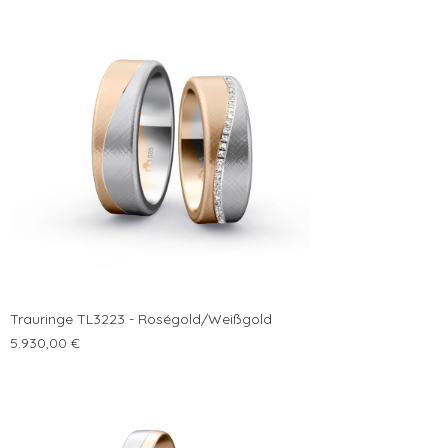
Trauringe TL3223 - Roségold/Weißgold
Preis
5.930,00 €