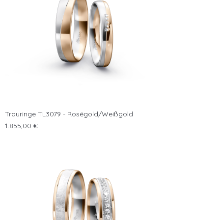
Trauringe TL3079 - Roségold/Weißgold
Preis
1.855,00 €