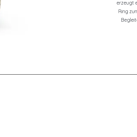
erzeugt 
Ring zum
Beglei