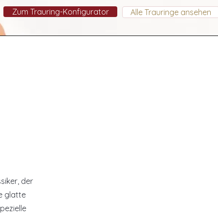
Zum Trauring-Konfigurator
Alle Trauringe ansehen
ssiker, der
e glatte
pezielle