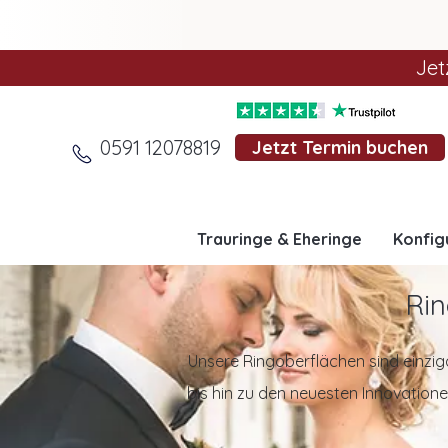
Jet
0591 12078819
Jetzt Termin buchen
Trauringe & Eheringe
Konfig
Rin
Unsere Ringoberflächen sind einziga
bis hin zu den neuesten Innovationen