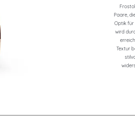
Frosto
Paare, di
Optik für
wird dur
erreich
Textur b
stil
wider