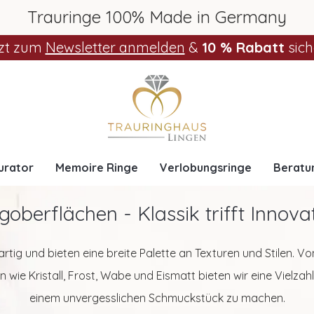
Trauringe 100% Made in Germany
zt zum
Newsletter anmelden
&
10 % Rabatt
sich
urator
Memoire Ringe
Verlobungsringe
Beratu
goberflächen - Klassik trifft Innova
rtig und bieten eine breite Palette an Texturen und Stilen. V
 wie Kristall, Frost, Wabe und Eismatt bieten wir eine Vielzah
einem unvergesslichen Schmuckstück zu machen.