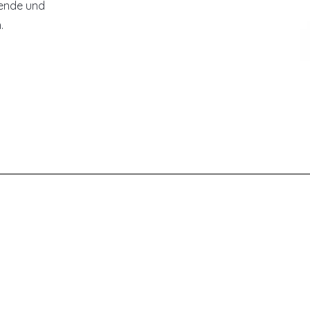
zende und
.