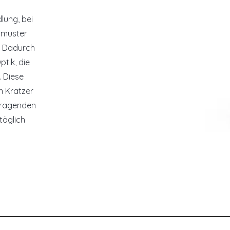
lung, bei
chmuster
d. Dadurch
tik, die
. Diese
n Kratzer
orragenden
täglich