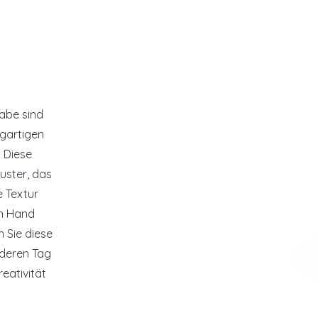

abe sind
igartigen
 Diese
uster, das
e Textur
on Hand
n Sie diese
nderen Tag
eativität