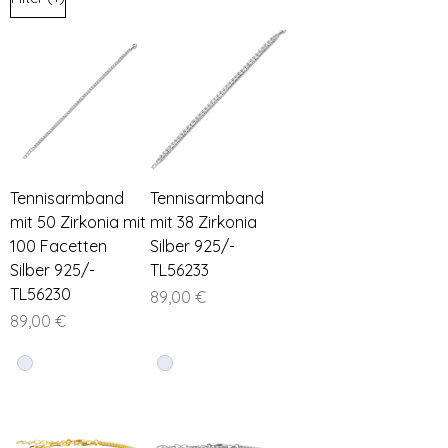
Tennisarmband
Tennisarmband
mit 50 Zirkonia mit
mit 38 Zirkonia
100 Facetten
Silber 925/-
Silber 925/-
TL56233
TL56230
Preis
89,00 €
Preis
89,00 €