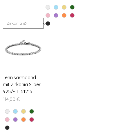

Tennisarmband
mit Zirkonia Silber
925/- TL51215
Preis
114,00 €