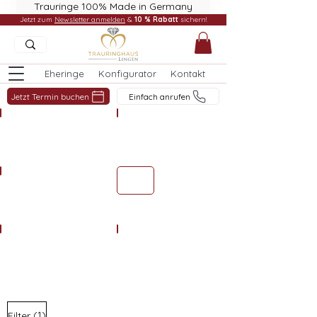
Trauringe 100% Made in Germany
Jetzt zum
Newsletter anmelden
&
10 % Rabatt
sichern!
Eheringe
Konfigurator
Kontakt
Jetzt Termin buchen
Einfach anrufen
Anhänger Schmuck
Ketten Schmuck
Colliers Schmuck
Armbänder Schmuck
Ohrschmuck Schmuck
Damenringe Schmuck
(1)
Filter