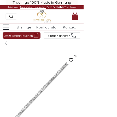
Trauringe 100% Made in Germany
Jetzt zum
Newsletter anmelden
&
10 % Rabatt
sichern!
Eheringe
Konfigurator
Kontakt
Jetzt Termin buchen
Einfach anrufen