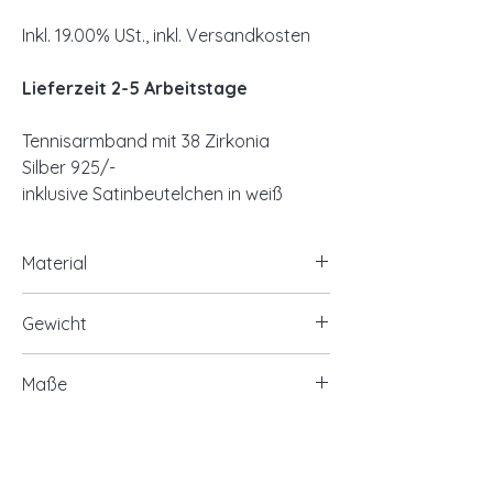
Inkl. 19.00% USt., inkl. Versandkosten
Lieferzeit 2-5 Arbeitstage
Tennisarmband mit 38 Zirkonia
Silber 925/-
inklusive Satinbeutelchen in weiß
Material
925/- Silber, rhodiniert
Gewicht
optional 925/- Silber, vergoldet
38 Zirkonia
ca. 13,90 Gramm
Maße
Zirkonia 4x4mm
ca. 5,2mm breit
Länge ca. 17cm+3cm mit Tag in