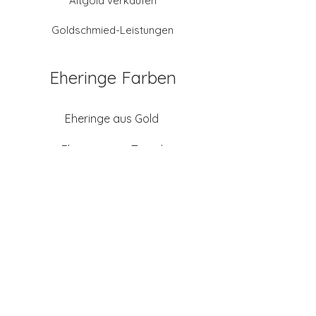
Altgold verkaufen
Goldschmied-Leistungen
Eheringe Farben
Eheringe aus Gold
Eheringe aus Tantal
Eheringe aus Platin
Eheringe aus Weißgold
Eheringe aus Gelbgold
Eheringe aus Sattgelb-
Gold