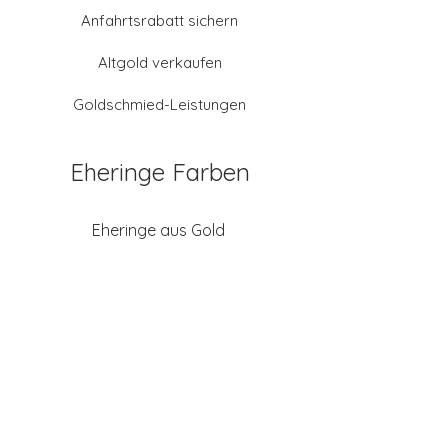
Anfahrtsrabatt sichern
Altgold verkaufen
Goldschmied-Leistungen
Eheringe Farben
Eheringe aus Gold
Eheringe aus Tantal
Eheringe aus Platin
Eheringe aus Weißgold
Eheringe aus Gelbgold