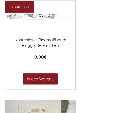

Preis
Preis
2.547,00 €
892,00 €
Kostenlos
Kostenloses Ringmaßband:
Ringgröße ermitteln
Preis
0,00€
In den Warenkorb