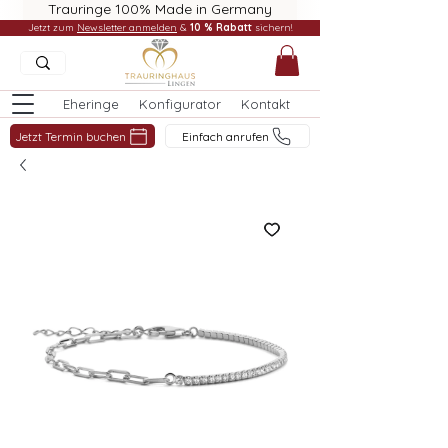
Trauringe 100% Made in Germany
Jetzt zum
Newsletter anmelden
&
10 % Rabatt
sichern!
Eheringe
Konfigurator
Kontakt
Jetzt Termin buchen
Einfach anrufen