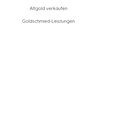
Altgold verkaufen
Goldschmied-Leistungen
Eheringe Farben
Eheringe aus Gold
Eheringe aus Tantal
Eheringe aus Platin
Eheringe aus Weißgold
Eheringe aus Gelbgold
Eheringe aus Sattgelb-
Gold