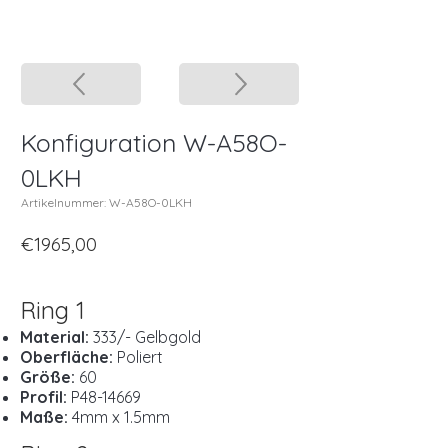
Konfiguration W-A58O-
0LKH
Artikelnummer: W-A58O-0LKH
€1965,00
Ring 1
Material:
333/- Gelbgold
Oberfläche:
Poliert
Größe:
60
Profil:
P48-14669
Maße:
4mm x 1.5mm