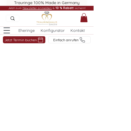
Trauringe 100% Made in Germany
Jetzt zum
Newsletter anmelden
&
10 % Rabatt
sichern!
Eheringe
Konfigurator
Kontakt
Jetzt Termin buchen
Einfach anrufen