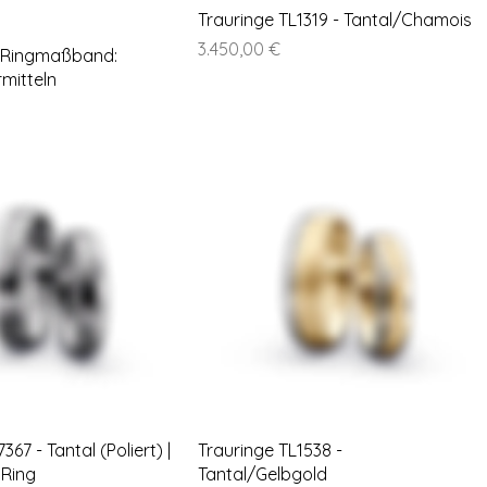
Trauringe TL1319 - Tantal/Chamois
Preis
3.450,00 €
 Ringmaßband:
mitteln
367 - Tantal (Poliert) |
Trauringe TL1538 -
 Ring
Tantal/Gelbgold