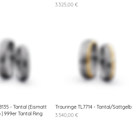
Preis
3.325,00 €
8135 - Tantal (Eismatt
Trauringe TL7714 - Tantal/Sattgelb
 | 999er Tantal Ring
Preis
3.540,00 €