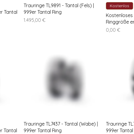
Trauringe TL9891 - Tantal (Fels) |
Kostenlos
er Tantal
999er Tantal Ring
Kostenloses
Preis
1.495,00 €
Ringgröße er
Preis
0,00 €
Trauringe TL7437 - Tantal (Wabe) |
Trauringe TL7
er Tantal
999er Tantal Ring
999er Tantal