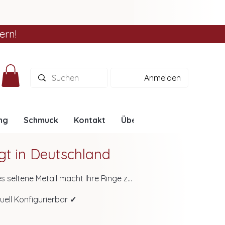
ern!
Anmelden
ng
Schmuck
Kontakt
Über uns
Ratgeber
igt in Deutschland
es seltene Metall macht Ihre Ringe zu
hohen Widerstandsfähigkeit bleiben
duell Konfigurierbar
✓
e ganz persönlich im
Konfigurator
.
räch beraten!