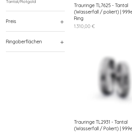
Tantal/Rotgold
Trauringe TL7625 - Tantal
(Wasserfall / poliert) | 999
Ring
Preis
Preis
1.310,00 €
0 €
5.080 €
Ringoberflächen
Beliebt
Poliert
Kies
Sandmatt
Sandmatt fein
Sandmatt grob
Hammerschlag poliert
Wasserfall
Wabe
Geflecht Fliesmatt
Spiralo schräg
Trauringe TL2931 - Tantal
Strichmatt
(Wasserfall / Poliert) | 999