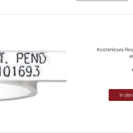
Kostenloses Ri
e
In de