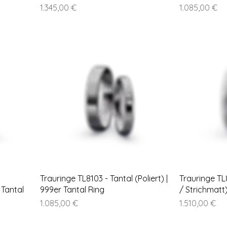
Preis
Preis
1.345,00 €
1.085,00 €
Trauringe TL8103 - Tantal (Poliert) |
Trauringe TL
 Tantal
999er Tantal Ring
/ Strichmatt)
Preis
Preis
1.085,00 €
1.510,00 €