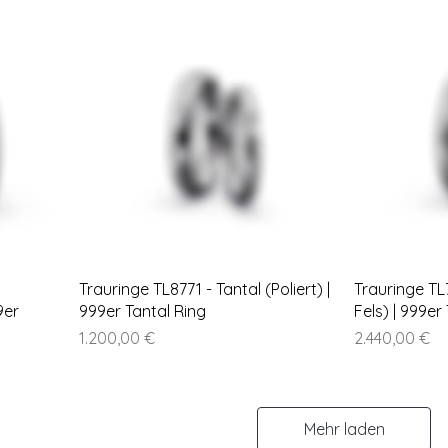

Trauringe TL8771 - Tantal (Poliert) |
Trauringe TL7
9er
999er Tantal Ring
Fels) | 999er
Preis
Preis
1.200,00 €
2.440,00 €
Mehr laden