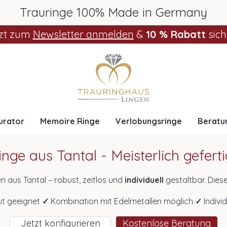
Trauringe 100% Made in Germany
zt zum
Newsletter anmelden
&
10 % Rabatt
sich
urator
Memoire Ringe
Verlobungsringe
Beratu
nge aus Tantal - Meisterlich gefert
en aus Tantal – robust, zeitlos und
individuell
gestaltbar. Dies
deal mit Gold, Palladium oder Platin
kombinieren
. Dank der 
ut geeignet
✓
Kombination mit Edelmetallen möglich
✓
Indivi
schön. Bei Trauringhaus Lingen gestalten Sie Ihre Tantalring
e es jetzt aus oder lassen Sie sich in einem persönlichen Gesp
Jetzt konfigurieren
Kostenlose Beratung