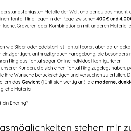
 widerstandsfähigsten Metalle der Welt und genau das macht 
inen Tantal-Ring liegen in der Regel zwischen 
400 € und 4.00
fläche, Gravuren oder Kombinationen mit anderen Materialien
ien wie Silber oder Edelstahl ist Tantal teurer, aber dafür be
er einzigartigen, anthrazitgrauen Farbgebung, die besonders 
ren Ring aus Tantal sogar Online individuell konfigurieren.
nserer Kunden, die sich einen Tantal Ring zugelegt haben, posit
e Ihre Wünsche berücksichtigen und versuchen zu erfüllen. Die
allem das 
Gewicht
 (fühlt sich wertig an), die 
moderne, dunkl
gliche Material.
t ein Ehering?
gsmöglichkeiten stehen mir z