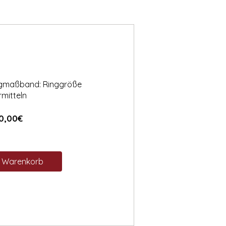
ngmaßband: Ringgröße
rmitteln
Preis
0,00€
n Warenkorb