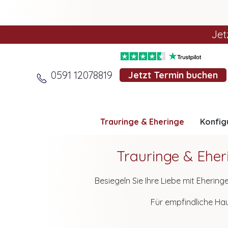
Jet
0591 12078819
Jetzt Termin buchen
Trauringe & Eheringe
Konfig
Trauringe & Eheri
Besiegeln Sie Ihre Liebe mit Ehering
etwas Besonderem und lässt sich i
Für empfindliche Ha
die Ringe auch nach Jahren wunder
Probieren Si