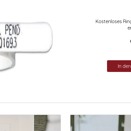
Kostenloses Ri
e
In de