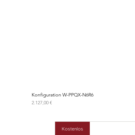
Konfiguration W-PPQX-N6R6
Preis
2.127,00 €
Kostenlos