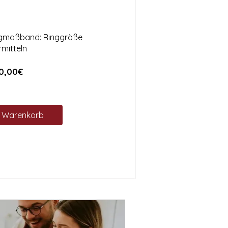
ngmaßband: Ringgröße
rmitteln
Preis
0,00€
n Warenkorb