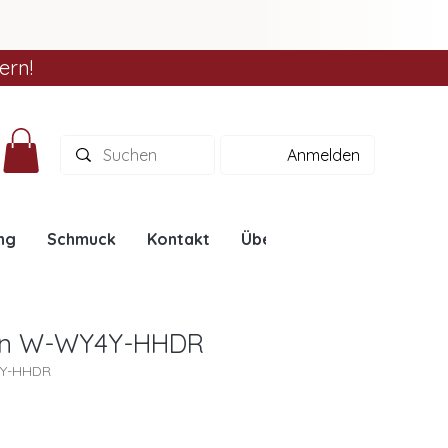
ern!
Anmelden
ng
Schmuck
Kontakt
Über uns
Ratgeber
ion W-WY4Y-HHDR
4Y-HHDR