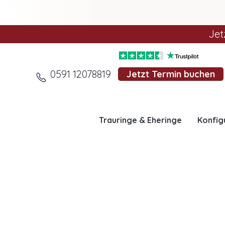
Jet
0591 12078819
Jetzt Termin buchen
Trauringe & Eheringe
Konfig