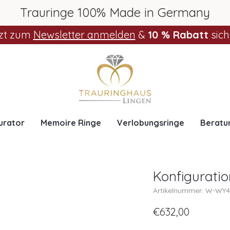
Trauringe 100% Made in Germany
zt zum
Newsletter anmelden
&
10 % Rabatt
sich
urator
Memoire Ringe
Verlobungsringe
Beratu
Konfigurat
Artikelnummer: W-WY
€632,00