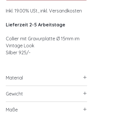
Inkl. 19.00% USt., inkl. Versandkosten
Lieferzeit 2-5 Arbeitstage
Collier mit Gravurplatte Ø 15mm im
Vintage Look
Silber 925/-
Material
925/- Silber, rhodiniert
Gewicht
optional 925/- Silber, vergoldet
ca. 4,10 Gramm
Maße
Gravuranhänger Ø ca. 15mm
Vorder- und Rückseite glanz