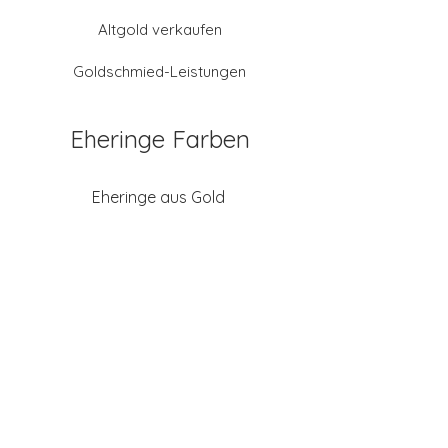
Altgold verkaufen
Goldschmied-Leistungen
Eheringe Farben
Eheringe aus Gold
Eheringe aus Tantal
Eheringe aus Platin
Eheringe aus Weißgold
Eheringe aus Gelbgold
Eheringe aus Sattgelb-
Gold