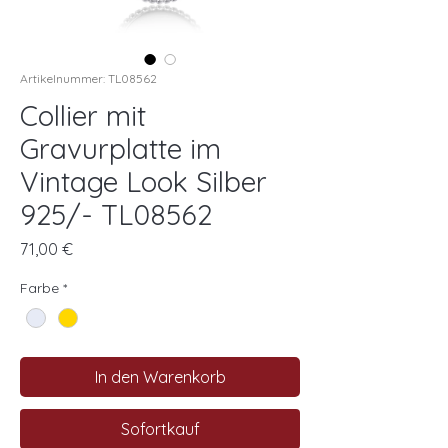
Artikelnummer: TL08562
Collier mit
Gravurplatte im
Vintage Look Silber
925/- TL08562
Preis
71,00 €
Farbe
*
In den Warenkorb
Sofortkauf