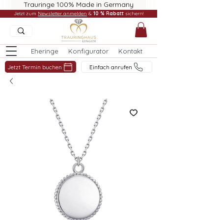
Trauringe 100% Made in Germany
Jetzt zum
Newsletter anmelden
&
10 % Rabatt
sichern!
Eheringe
Konfigurator
Kontakt
Jetzt Termin buchen
Einfach anrufen