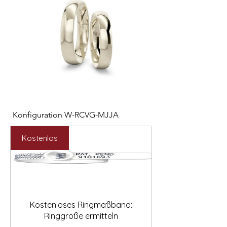
Konfiguration W-RCVG-MJJA
Konfiguration W-PP
Preis
Preis
2.531,00 €
2.127,00 €
Kostenlos
Kostenloses Ringmaßband:
Ringgröße ermitteln