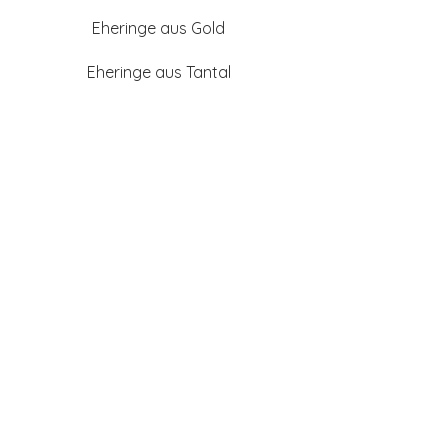
Eheringe aus Gold
Eheringe aus Tantal
Eheringe aus Platin
Eheringe aus Weißgold
Eheringe aus Gelbgold
Eheringe aus Sattgelb-
Gold
Eheringe aus Chamois
(Altweißgold)
Freundschaftsringe aus
Silber