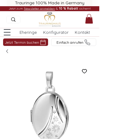
Trauringe 100% Made in Germany
Jetzt zum
Newsletter anmelden
&
10 % Rabatt
sichern!
Eheringe
Konfigurator
Kontakt
Jetzt Termin buchen
Einfach anrufen