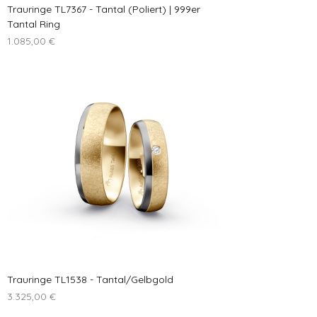
Trauringe TL7367 - Tantal (Poliert) | 999er
Tantal Ring
Preis
1.085,00 €
Trauringe TL1538 - Tantal/Gelbgold
Preis
3.325,00 €