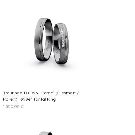
Trauringe TL8096 - Tantal (Fliesmatt /
Poliert) | 999er Tantal Ring
Preis
1.550,00 €