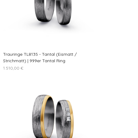
Trauringe TL8135 - Tantal (Eismatt /
Strichmatt) | 999er Tantal Ring
Preis
1.510,00 €