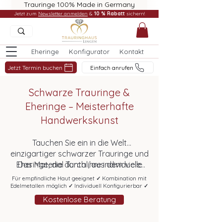
Trauringe 100% Made in Germany
Jetzt zum
Newsletter anmelden
&
10 % Rabatt
sichern!
Eheringe
Konfigurator
Kontakt
Jetzt Termin buchen
Einfach anrufen
Schwarze Trauringe &
Eheringe – Meisterhafte
Handwerkskunst
Tauchen Sie ein in die Welt
einzigartiger schwarzer Trauringe und
Eheringe, die durch ihre individuelle
Das Material Tantal, aus dem viele
unserer Ringe gefertigt sind, zeichnet
Gestaltbarkeit und edle Optik
Für empfindliche Haut geeignet
✓
Kombination mit
sich durch eine tiefe,
beeindrucken. Diese
anthrazitgraue
Edelmetallen möglich
✓
Individuell Konfigurierbar
✓
außergewöhnlichen Ringe, meisterlich
Farbe
und herausragende
Kostenlose Beratung
Korrosionsbeständigkeit
gefertigt aus dem seltenen Material
aus. Dank
Tantal, sind nicht nur
dieser Eigenschaften bleiben Ihre
robust
, sondern