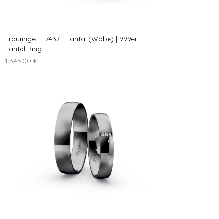
Trauringe TL7437 - Tantal (Wabe) | 999er
Tantal Ring
Preis
1.345,00 €