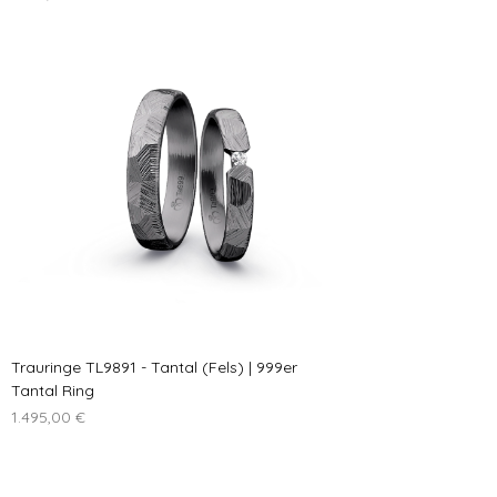
Trauringe TL9891 - Tantal (Fels) | 999er
Tantal Ring
Preis
1.495,00 €