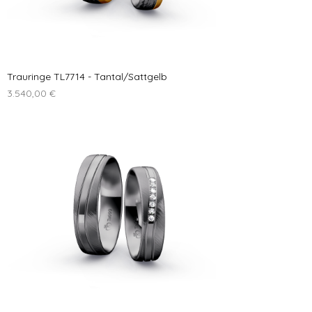

Trauringe TL7714 - Tantal/Sattgelb
Preis
3.540,00 €