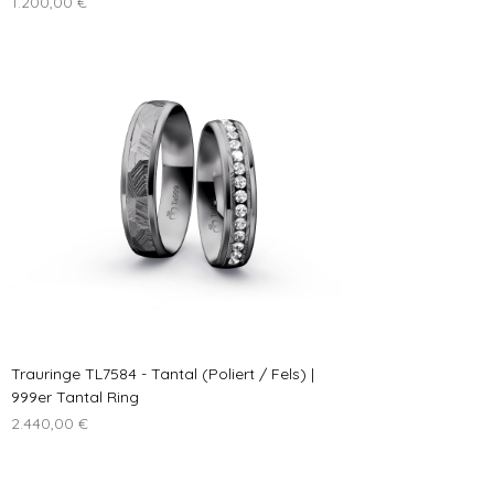
Preis
1.200,00 €
Trauringe TL7584 - Tantal (Poliert / Fels) |
999er Tantal Ring
Preis
2.440,00 €