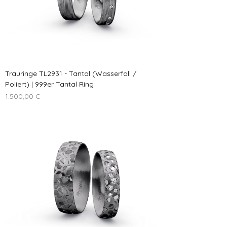
Trauringe TL2931 - Tantal (Wasserfall /
Poliert) | 999er Tantal Ring
Preis
1.500,00 €