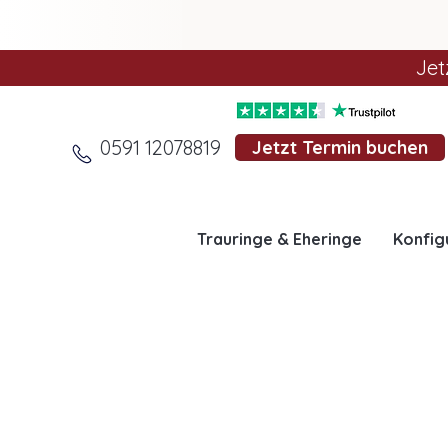
Jet
0591 12078819
Jetzt Termin buchen
Trauringe & Eheringe
Konfig