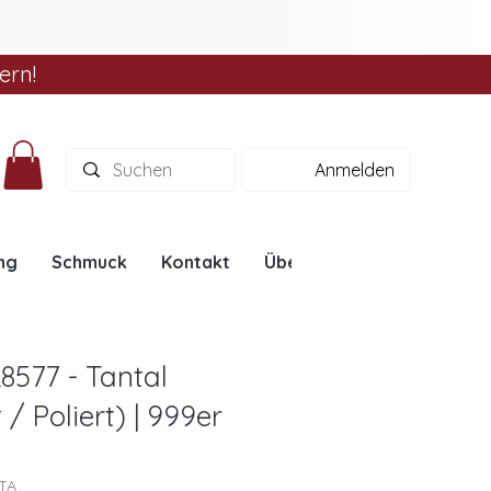
ern!
Anmelden
ng
Schmuck
Kontakt
Über uns
Ratgeber
8577 - Tantal
/ Poliert) | 999er
7TA