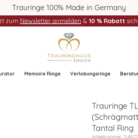
Trauringe 100% Made in Germany
zt zum
Newsletter anmelden
&
10 % Rabatt
sich
urator
Memoire Ringe
Verlobungsringe
Beratu
Trauringe TL
(Schrägmatt 
Tantal Ring
Artikelnummer: TL857