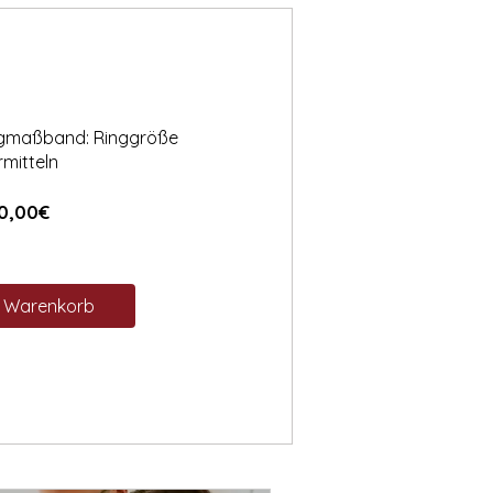
ngmaßband: Ringgröße
rmitteln
Preis
0,00€
n Warenkorb