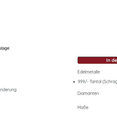
stage
In d
Edelmetalle
999/- Tantal (Schräg
Änderung
Diamanten
Maße