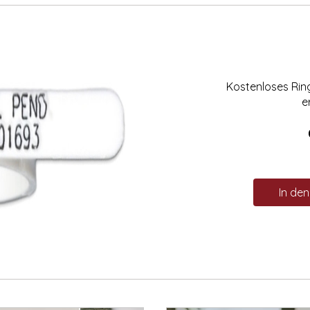
Kostenloses Ri
e
In de