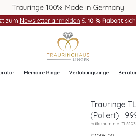
Trauringe 100% Made in Germany
zt zum
Newsletter anmelden
&
10 % Rabatt
sich
urator
Memoire Ringe
Verlobungsringe
Beratu
Trauringe TL
(Poliert) | 9
Artikelnummer: TL810