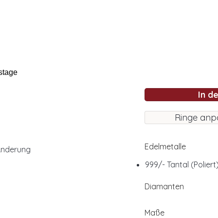
stage
In d
Ringe anp
Edelmetalle
Änderung
999/- Tantal (Poliert
Diamanten
Maße