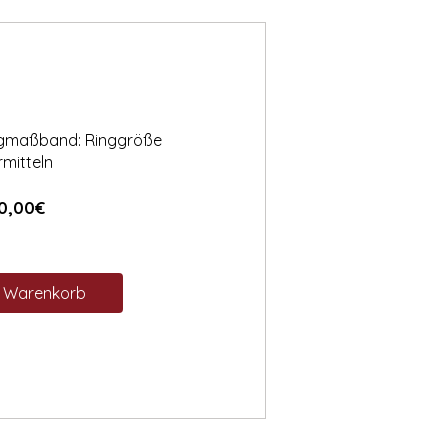
ngmaßband: Ringgröße
rmitteln
Preis
0,00€
n Warenkorb