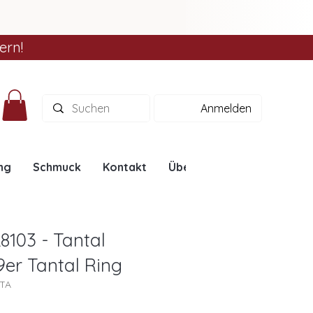
ern!
Anmelden
ng
Schmuck
Kontakt
Über uns
Ratgeber
8103 - Tantal
99er Tantal Ring
3TA