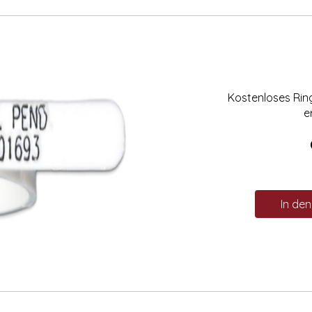
Kostenloses Ri
e
In de