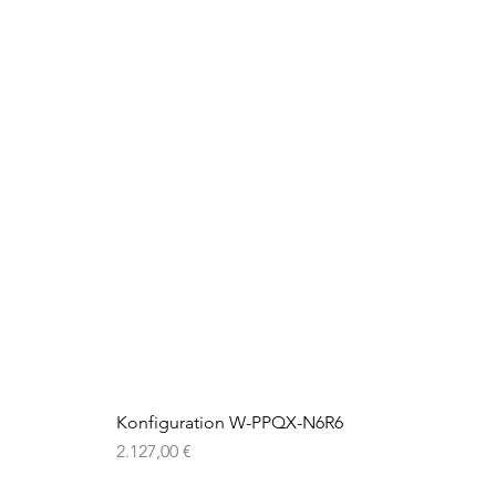
Konfiguration W-PPQX-N6R6
Preis
2.127,00 €