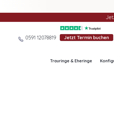
Jet
0591 12078819
Jetzt Termin buchen
Trauringe & Eheringe
Konfig