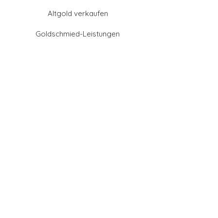
Altgold verkaufen
Goldschmied-Leistungen
Eheringe Farben
Eheringe aus Gold
Eheringe aus Tantal
Eheringe aus Platin
Eheringe aus Weißgold
Eheringe aus Gelbgold
Eheringe aus Sattgelb-
Gold