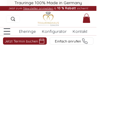
Trauringe 100% Made in Germany
Jetzt zum
Newsletter anmelden
&
10 % Rabatt
sichern!
Eheringe
Konfigurator
Kontakt
Jetzt Termin buchen
Einfach anrufen