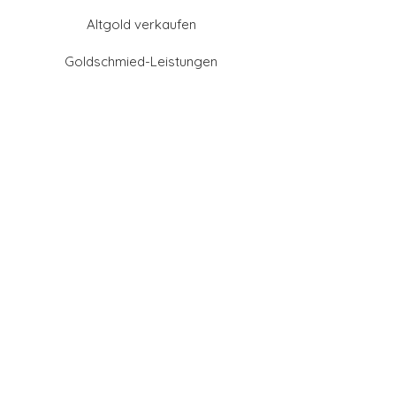
Altgold verkaufen
Goldschmied-Leistungen
Eheringe Farben
Eheringe aus Gold
Eheringe aus Tantal
Eheringe aus Platin
Eheringe aus Weißgold
Eheringe aus Gelbgold
Eheringe aus Sattgelb-
Gold