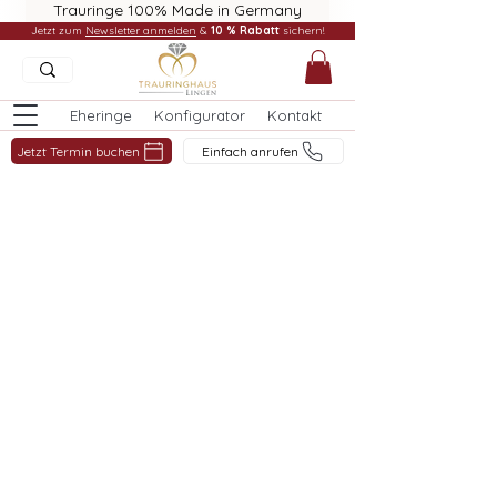
Trauringe 100% Made in Germany
Jetzt zum
Newsletter anmelden
&
10 % Rabatt
sichern!
Eheringe
Konfigurator
Kontakt
Jetzt Termin buchen
Einfach anrufen