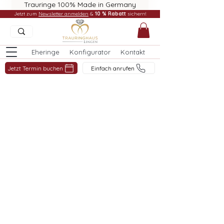
Trauringe 100% Made in Germany
Jetzt zum
Newsletter anmelden
&
10 % Rabatt
sichern!
Eheringe
Konfigurator
Kontakt
Jetzt Termin buchen
Einfach anrufen