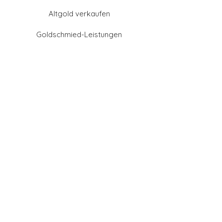
Altgold verkaufen
Goldschmied-Leistungen
Eheringe Farben
Eheringe aus Gold
Eheringe aus Tantal
Eheringe aus Platin
Eheringe aus Weißgold
Eheringe aus Gelbgold
Eheringe aus Sattgelb-
Gold