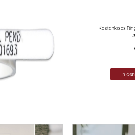
Kostenloses Ri
e
In de