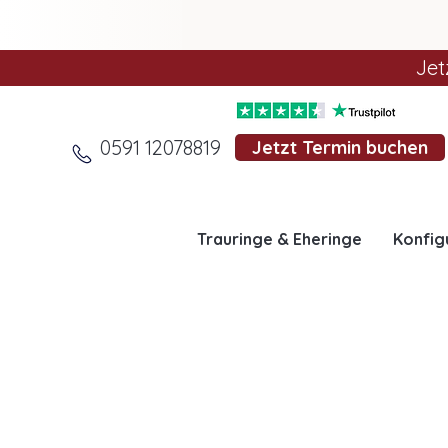
Jet
0591 12078819
Jetzt Termin buchen
Trauringe & Eheringe
Konfig