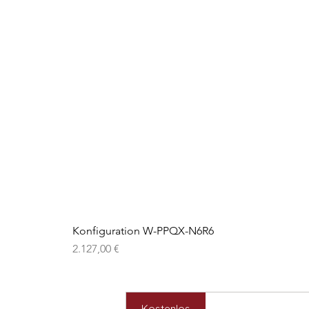
Konfiguration W-PPQX-N6R6
Preis
2.127,00 €
Kostenlos