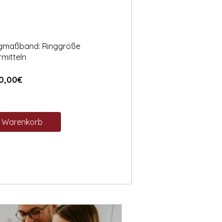
ngmaßband: Ringgröße
rmitteln
Preis
0,00€
n Warenkorb