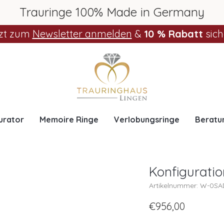
Trauringe 100% Made in Germany
zt zum
Newsletter anmelden
&
10 % Rabatt
sich
urator
Memoire Ringe
Verlobungsringe
Beratu
Konfigurat
Artikelnummer: W-0S
€956,00