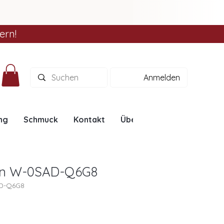
ern!
Anmelden
ng
Schmuck
Kontakt
Über uns
Ratgeber
ion W-0SAD-Q6G8
AD-Q6G8