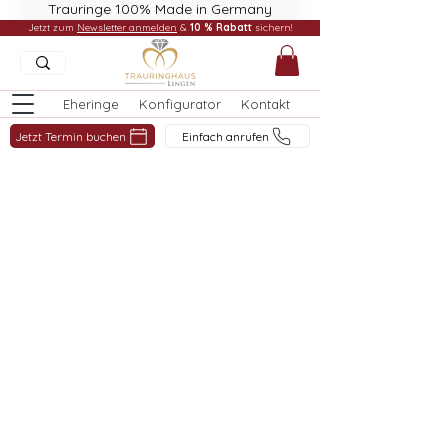
Trauringe 100% Made in Germany
Jetzt zum
Newsletter anmelden
&
10 % Rabatt
sichern!
Eheringe
Konfigurator
Kontakt
Jetzt Termin buchen
Einfach anrufen