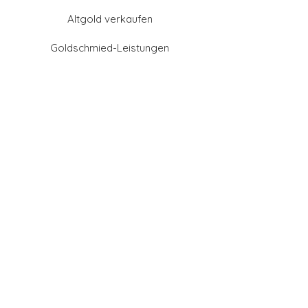
Altgold verkaufen
Goldschmied-Leistungen
Eheringe Farben
Eheringe aus Gold
Eheringe aus Tantal
Eheringe aus Platin
Eheringe aus Weißgold
Eheringe aus Gelbgold
Eheringe aus Sattgelb-
Gold