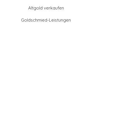
Altgold verkaufen
Goldschmied-Leistungen
Eheringe Farben
Eheringe aus Gold
Eheringe aus Tantal
Eheringe aus Platin
Eheringe aus Weißgold
Eheringe aus Gelbgold
Eheringe aus Sattgelb-
Gold