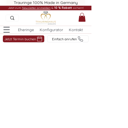
Trauringe 100% Made in Germany
Jetzt zum
Newsletter anmelden
&
10 % Rabatt
sichern!
Eheringe
Konfigurator
Kontakt
Jetzt Termin buchen
Einfach anrufen