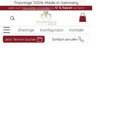
Trauringe 100% Made in Germany
Jetzt zum
Newsletter anmelden
&
10 % Rabatt
sichern!
Eheringe
Konfigurator
Kontakt
Jetzt Termin buchen
Einfach anrufen