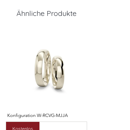
Ähnliche Produkte
Konfiguration W-RCVG-MJJA
Konfiguration W-PP
Preis
Preis
2.531,00 €
2.127,00 €
Kostenlos