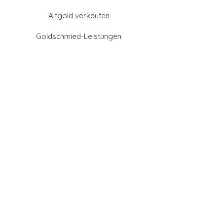
Altgold verkaufen
Goldschmied-Leistungen
Eheringe Farben
Eheringe aus Gold
Eheringe aus Tantal
Eheringe aus Platin
Eheringe aus Weißgold
Eheringe aus Gelbgold
Eheringe aus Sattgelb-
Gold