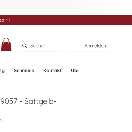
ern!
Anmelden
ng
Schmuck
Kontakt
Über uns
Ratgeber
9057 - Sattgelb-
7SG