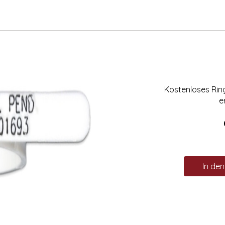
Kostenloses Ri
e
In de