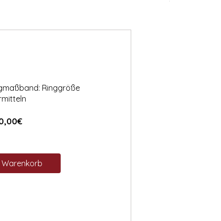
ngmaßband: Ringgröße
rmitteln
Preis
0,00€
n Warenkorb