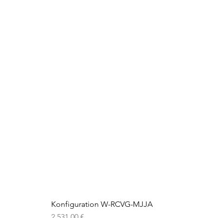
Konfiguration W-RCVG-MJJA
Preis
2.531,00 €