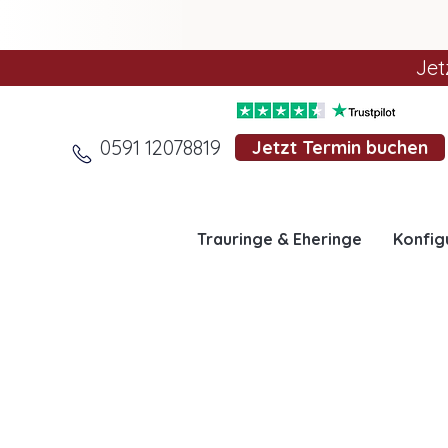
Jet
0591 12078819
Jetzt Termin buchen
Trauringe & Eheringe
Konfig