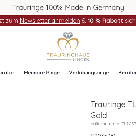
Trauringe 100% Made in Germany
zt zum
Newsletter anmelden
&
10 % Rabatt
sich
urator
Memoire Ringe
Verlobungsringe
Beratu
Trauringe TL
Gold
Artikelnummer: TL905