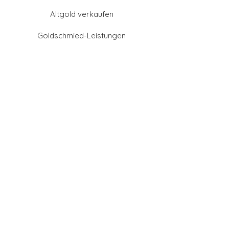
Altgold verkaufen
Goldschmied-Leistungen
Eheringe Farben
Eheringe aus Gold
Eheringe aus Tantal
Eheringe aus Platin
Eheringe aus Weißgold
Eheringe aus Gelbgold
Eheringe aus Sattgelb-
Gold