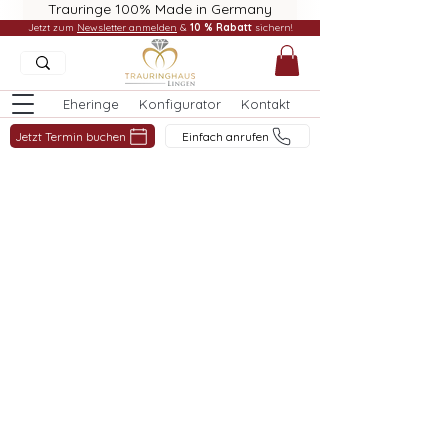
Trauringe 100% Made in Germany
Jetzt zum
Newsletter anmelden
&
10 % Rabatt
sichern!
Eheringe
Konfigurator
Kontakt
Jetzt Termin buchen
Einfach anrufen