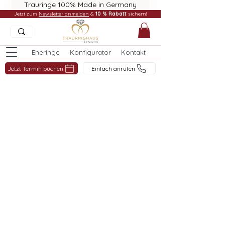
Trauringe 100% Made in Germany
Jetzt zum
Newsletter anmelden
&
10 % Rabatt
sichern!
Eheringe
Konfigurator
Kontakt
Jetzt Termin buchen
Einfach anrufen