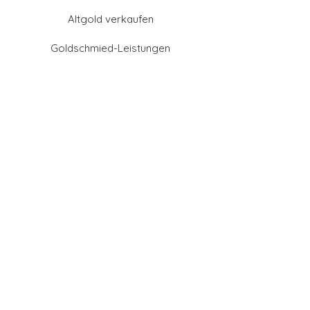
Altgold verkaufen
Goldschmied-Leistungen
Eheringe Farben
Eheringe aus Gold
Eheringe aus Tantal
Eheringe aus Platin
Eheringe aus Weißgold
Eheringe aus Gelbgold
Eheringe aus Sattgelb-
Gold