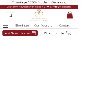
Trauringe 100% Made in Germany
Jetzt zum
Newsletter anmelden
&
10 % Rabatt
sichern!
Eheringe
Konfigurator
Kontakt
Jetzt Termin buchen
Einfach anrufen