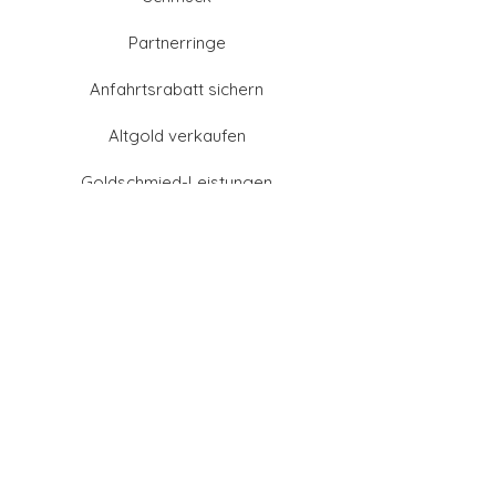
Partnerringe
Anfahrtsrabatt sichern
Altgold verkaufen
Goldschmied-Leistungen
Eheringe Farben
Eheringe aus Gold
Eheringe aus Tantal
Eheringe aus Platin
Eheringe aus Weißgold