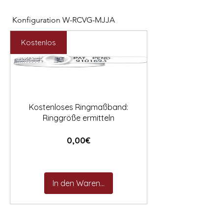

Konfiguration W-RCVG-MJJA
Konfiguration W-PP
Preis
Preis
2.531,00 €
2.127,00 €
Kostenlos
Kostenloses Ringmaßband:
Ringgröße ermitteln
Preis
0,00€
In den Warenkorb