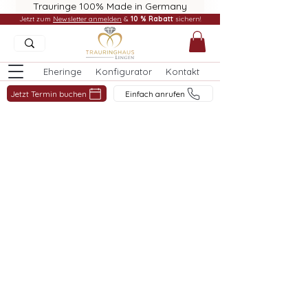
Trauringe 100% Made in Germany
Jetzt zum
Newsletter anmelden
&
10 % Rabatt
sichern!
Eheringe
Konfigurator
Kontakt
Jetzt Termin buchen
Einfach anrufen