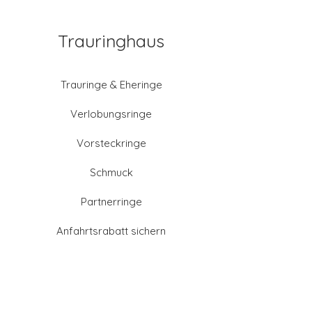
Trauringhaus
Trauringe & Eheringe
Verlobungsringe
Vorsteckringe
Schmuck
Partnerringe
Anfahrtsrabatt sichern
Altgold verkaufen
Goldschmied-Leistungen