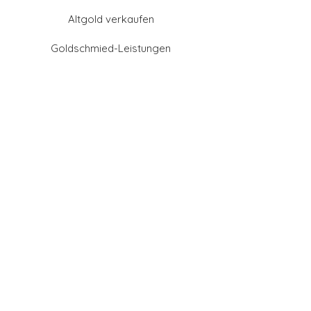
Altgold verkaufen
Goldschmied-Leistungen
Eheringe Farben
Eheringe aus Gold
Eheringe aus Tantal
Eheringe aus Platin
Eheringe aus Weißgold
Eheringe aus Gelbgold
Eheringe aus Sattgelb-
Gold