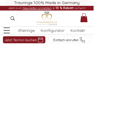
Trauringe 100% Made in Germany
Jetzt zum
Newsletter anmelden
&
10 % Rabatt
sichern!
Eheringe
Konfigurator
Kontakt
Jetzt Termin buchen
Einfach anrufen