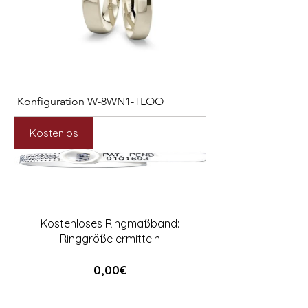

Konfiguration W-8WN1-TLOO
Konfiguration W-PYN
Preis
Preis
2.547,00 €
892,00 €
Kostenlos
Kostenloses Ringmaßband:
Ringgröße ermitteln
Preis
0,00€