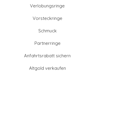
Verlobungsringe
Vorsteckringe
Schmuck
Partnerringe
Anfahrtsrabatt sichern
Altgold verkaufen
Goldschmied-Leistungen
Eheringe Farben
Eheringe aus Gold
Eheringe aus Tantal