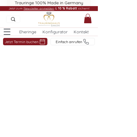
Trauringe 100% Made in Germany
Jetzt zum
Newsletter anmelden
&
10 % Rabatt
sichern!
Eheringe
Konfigurator
Kontakt
Jetzt Termin buchen
Einfach anrufen