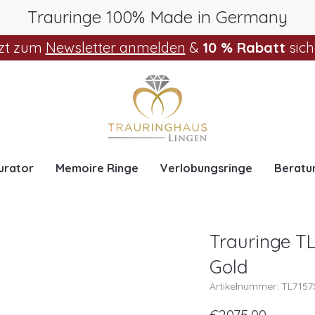
Trauringe 100% Made in Germany
zt zum
Newsletter anmelden
&
10 % Rabatt
sich
urator
Memoire Ringe
Verlobungsringe
Beratu
Trauringe TL
Gold
Artikelnummer: TL715