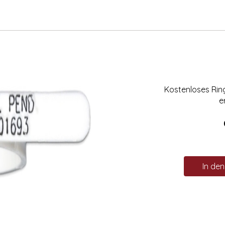
Kostenloses Ri
e
In de