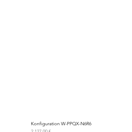
Konfiguration W-PPQX-N6R6
Preis
2.127,00 €