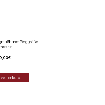
ngmaßband: Ringgröße
rmitteln
Preis
0,00€
n Warenkorb