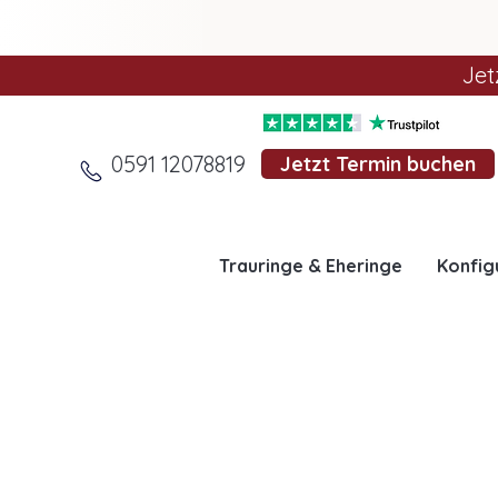
Jet
0591 12078819
Jetzt Termin buchen
Trauringe & Eheringe
Konfig