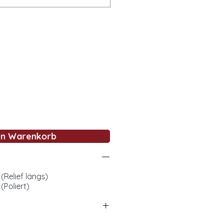
en Warenkorb
(Relief längs)
(Poliert)