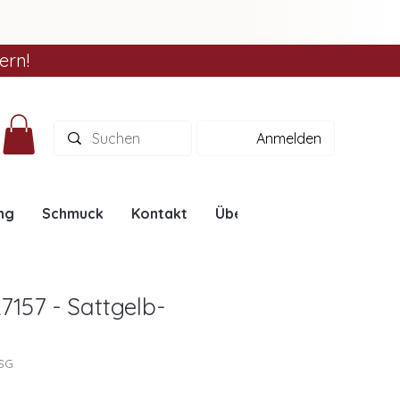
ern!
Anmelden
ng
Schmuck
Kontakt
Über uns
Ratgeber
7157 - Sattgelb-
7SG