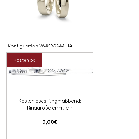

Konfiguration W-RCVG-MJJA
Konfiguration W-PP
Preis
Preis
2.531,00 €
2.127,00 €
Kostenlos
Kostenloses Ringmaßband:
Ringgröße ermitteln
Preis
0,00€