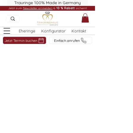
Trauringe 100% Made in Germany
Jetzt zum
Newsletter anmelden
&
10 % Rabatt
sichern!
Eheringe
Konfigurator
Kontakt
Jetzt Termin buchen
Einfach anrufen