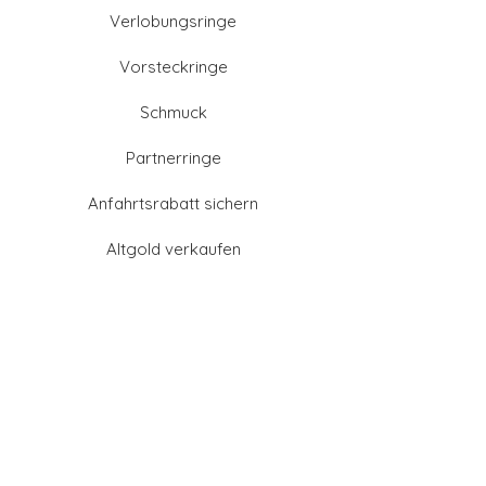
Verlobungsringe
Vorsteckringe
Schmuck
Partnerringe
Anfahrtsrabatt sichern
Altgold verkaufen
Goldschmied-Leistungen
Eheringe Farben
Eheringe aus Gold
Eheringe aus Tantal