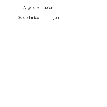
Altgold verkaufen
Goldschmied-Leistungen
Eheringe Farben
Eheringe aus Gold
Eheringe aus Tantal
Eheringe aus Platin
Eheringe aus Weißgold
Eheringe aus Gelbgold
Eheringe aus Sattgelb-
Gold