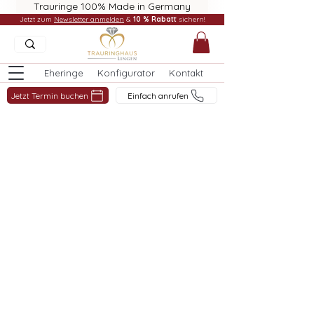
Trauringe 100% Made in Germany
Jetzt zum
Newsletter anmelden
&
10 % Rabatt
sichern!
Eheringe
Konfigurator
Kontakt
Jetzt Termin buchen
Einfach anrufen