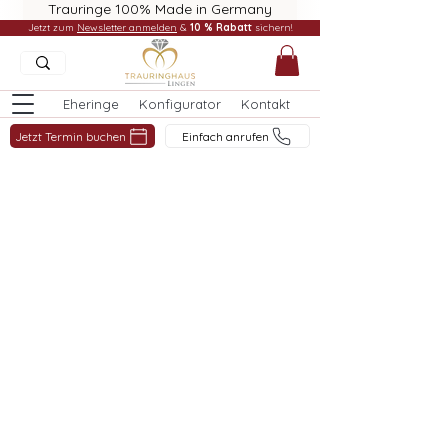
Trauringe 100% Made in Germany
Jetzt zum
Newsletter anmelden
&
10 % Rabatt
sichern!
Eheringe
Konfigurator
Kontakt
Jetzt Termin buchen
Einfach anrufen