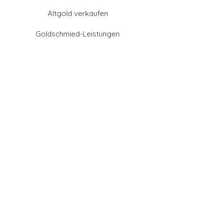
Altgold verkaufen
Goldschmied-Leistungen
Eheringe Farben
Eheringe aus Gold
Eheringe aus Tantal
Eheringe aus Platin
Eheringe aus Weißgold
Eheringe aus Gelbgold
Eheringe aus Sattgelb-
Gold