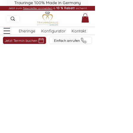
Trauringe 100% Made in Germany
Jetzt zum
Newsletter anmelden
&
10 % Rabatt
sichern!
Eheringe
Konfigurator
Kontakt
Jetzt Termin buchen
Einfach anrufen