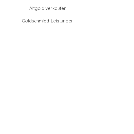
Altgold verkaufen
Goldschmied-Leistungen
Eheringe Farben
Eheringe aus Gold
Eheringe aus Tantal
Eheringe aus Platin
Eheringe aus Weißgold
Eheringe aus Gelbgold
Eheringe aus Sattgelb-
Gold