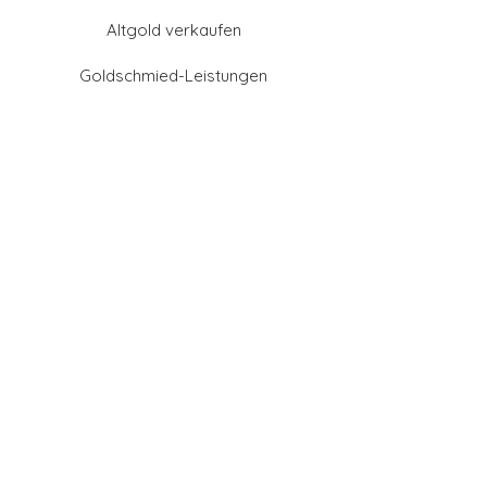
Altgold verkaufen
Goldschmied-Leistungen
Eheringe Farben
Eheringe aus Gold
Eheringe aus Tantal
Eheringe aus Platin
Eheringe aus Weißgold
Eheringe aus Gelbgold
Eheringe aus Sattgelb-
Gold