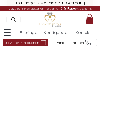
Trauringe 100% Made in Germany
Jetzt zum
Newsletter anmelden
&
10 % Rabatt
sichern!
Eheringe
Konfigurator
Kontakt
Jetzt Termin buchen
Einfach anrufen