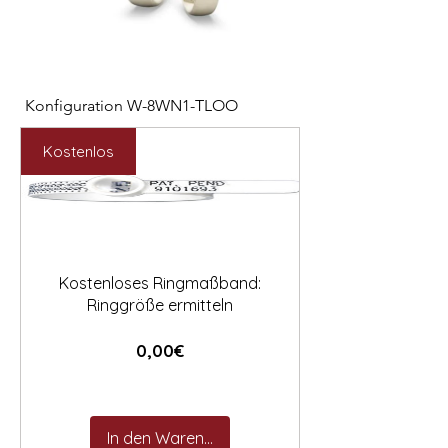
Konfiguration W-8WN1-TLOO
Konfiguration W-PYN
Preis
Preis
2.547,00 €
892,00 €
Kostenlos
Kostenloses Ringmaßband:
Ringgröße ermitteln
Preis
0,00€
In den Warenkorb