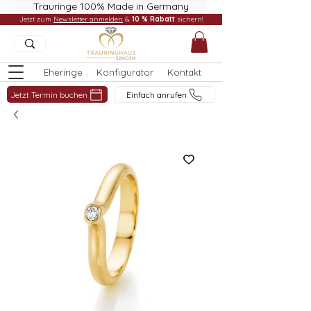
Trauringe 100% Made in Germany
Jetzt zum
Newsletter anmelden
&
10 % Rabatt
sichern!
Eheringe
Konfigurator
Kontakt
Jetzt Termin buchen
Einfach anrufen