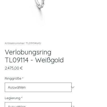
Artikelnummer: TL09114WG
Verlobungsring
TL09114 - Weißgold
Preis
2.475,00 €
Ringgröße
*
Legierung
*