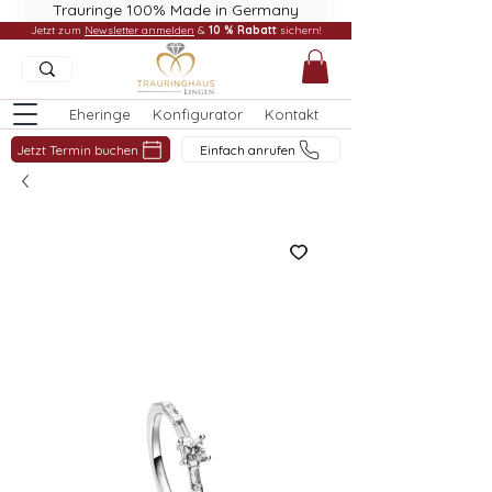
Trauringe 100% Made in Germany
Jetzt zum
Newsletter anmelden
&
10 % Rabatt
sichern!
Eheringe
Konfigurator
Kontakt
Jetzt Termin buchen
Einfach anrufen