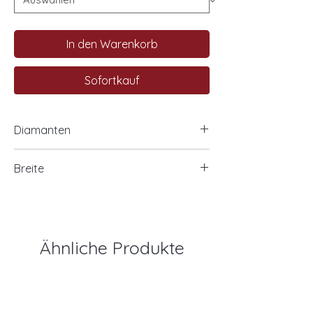
In den Warenkorb
Sofortkauf
Diamanten
1 Princess 0,25 ct. SI / TW
Breite
6 Baguettes zusammen 0,54 ct. SI-TW
1,7 mm
Ähnliche Produkte