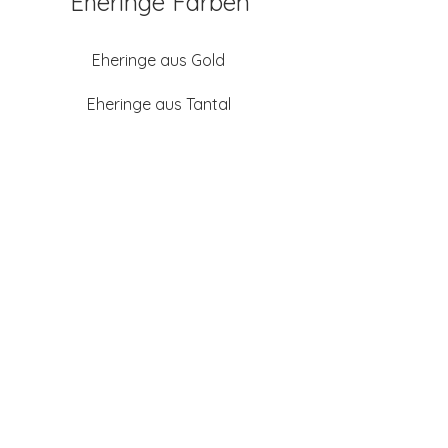
Eheringe Farben
Eheringe aus Gold
Eheringe aus Tantal
Eheringe aus Platin
Eheringe aus Weißgold
Eheringe aus Gelbgold
Eheringe aus Sattgelb-
Gold
Eheringe aus Chamois
(Altweißgold)
Freundschaftsringe aus
Silber