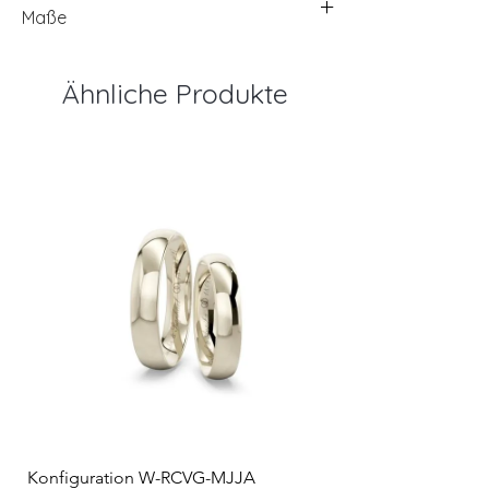
Maße
Ähnliche Produkte
Konfiguration W-RCVG-MJJA
Konfiguration W-PP