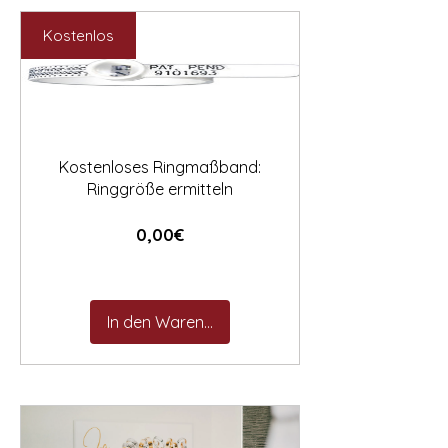

Preis
Preis
2.531,00 €
2.127,00 €
Kostenlos
Kostenloses Ringmaßband:
Ringgröße ermitteln
Preis
0,00€
In den Warenkorb