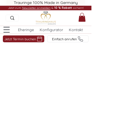
Trauringe 100% Made in Germany
Jetzt zum
Newsletter anmelden
&
10 % Rabatt
sichern!
Eheringe
Konfigurator
Kontakt
Jetzt Termin buchen
Einfach anrufen