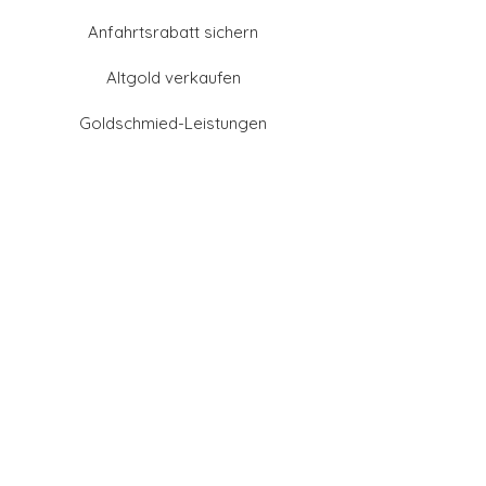
Anfahrtsrabatt sichern
Altgold verkaufen
Goldschmied-Leistungen
Eheringe Farben
Eheringe aus Gold
Eheringe aus Tantal
Eheringe aus Platin
Eheringe aus Weißgold
Eheringe aus Gelbgold