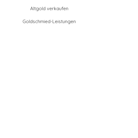
Altgold verkaufen
Goldschmied-Leistungen
Eheringe Farben
Eheringe aus Gold
Eheringe aus Tantal
Eheringe aus Platin
Eheringe aus Weißgold
Eheringe aus Gelbgold
Eheringe aus Sattgelb-
Gold