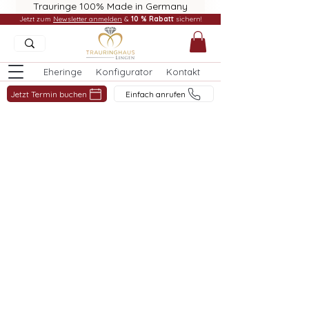
Trauringe 100% Made in Germany
Jetzt zum
Newsletter anmelden
&
10 % Rabatt
sichern!
Eheringe
Konfigurator
Kontakt
Jetzt Termin buchen
Einfach anrufen