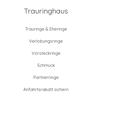
Trauringhaus
Trauringe & Eheringe
Verlobungsringe
Vorsteckringe
Schmuck
Partnerringe
Anfahrtsrabatt sichern
Altgold verkaufen
Goldschmied-Leistungen