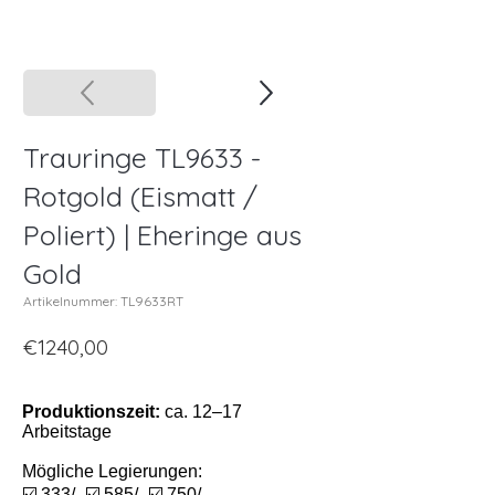
Trauringe TL9633 -
Rotgold (Eismatt /
Poliert) | Eheringe aus
Gold
Artikelnummer: TL9633RT
€1240,00
Produktionszeit:
ca. 12–17
Arbeitstage
Mögliche Legierungen:
☑️ 333/- ☑️ 585/- ☑️ 750/-