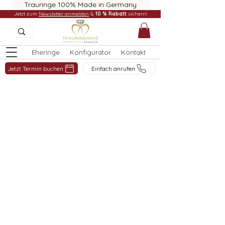
Trauringe 100% Made in Germany
Jetzt zum
Newsletter anmelden
&
10 % Rabatt
sichern!
Eheringe
Konfigurator
Kontakt
Jetzt Termin buchen
Einfach anrufen