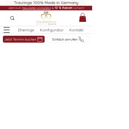
Trauringe 100% Made in Germany
Jetzt zum
Newsletter anmelden
&
10 % Rabatt
sichern!
Eheringe
Konfigurator
Kontakt
Jetzt Termin buchen
Einfach anrufen