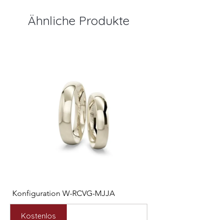
Ähnliche Produkte
Konfiguration W-RCVG-MJJA
Konfiguration W-PP
Preis
Preis
2.531,00 €
2.127,00 €
Kostenlos