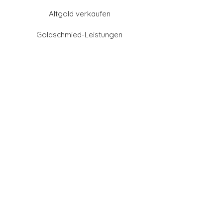
Altgold verkaufen
Goldschmied-Leistungen
Eheringe Farben
Eheringe aus Gold
Eheringe aus Tantal
Eheringe aus Platin
Eheringe aus Weißgold
Eheringe aus Gelbgold
Eheringe aus Sattgelb-
Gold