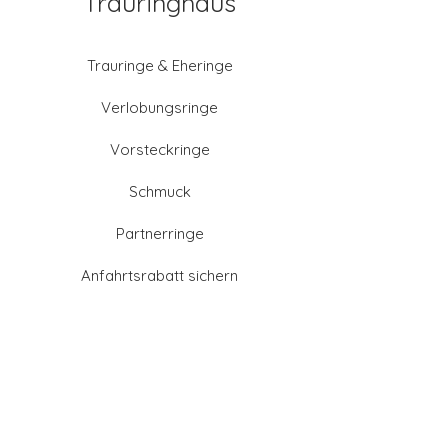
Trauringhaus
Trauringe & Eheringe
Verlobungsringe
Vorsteckringe
Schmuck
Partnerringe
Anfahrtsrabatt sichern
Altgold verkaufen
Goldschmied-Leistungen
Eheringe Farben