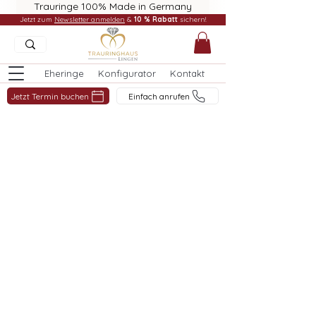
Trauringe 100% Made in Germany
Jetzt zum
Newsletter anmelden
&
10 % Rabatt
sichern!
Eheringe
Konfigurator
Kontakt
Jetzt Termin buchen
Einfach anrufen