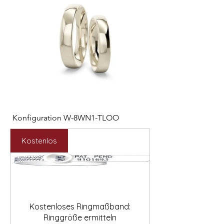

Konfiguration W-8WN1-TLOO
Konfiguration W-PYN
Preis
Preis
2.547,00 €
892,00 €
Kostenlos
Kostenloses Ringmaßband:
Ringgröße ermitteln