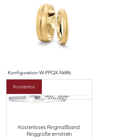

Konfiguration W-PPQX-N6R6
Konfiguration W-HC
Preis
Preis
2.127,00 €
1.121,00 €
Kostenlos
Kostenloses Ringmaßband:
Ringgröße ermitteln