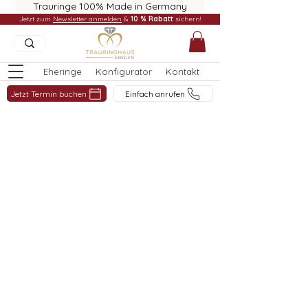
Trauringe 100% Made in Germany
Jetzt zum
Newsletter anmelden
&
10 % Rabatt
sichern!
Eheringe
Konfigurator
Kontakt
Jetzt Termin buchen
Einfach anrufen