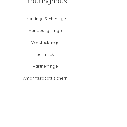
Trauringhaus
Trauringe & Eheringe
Verlobungsringe
Vorsteckringe
Schmuck
Partnerringe
Anfahrtsrabatt sichern
Altgold verkaufen
Goldschmied-Leistungen
Eheringe Farben