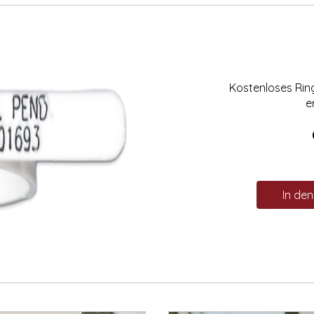
Kostenloses Ri
e
In de