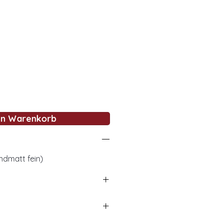
en Warenkorb
ndmatt fein)