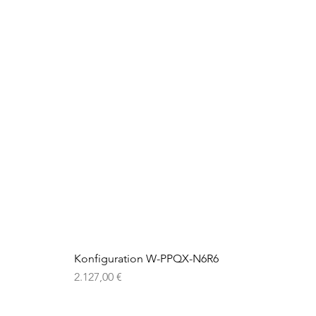
Konfiguration W-PPQX-N6R6
Preis
2.127,00 €