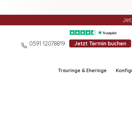
Jet
0591 12078819
Jetzt Termin buchen
Trauringe & Eheringe
Konfig