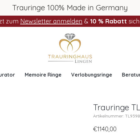
Trauringe 100% Made in Germany
zt zum
Newsletter anmelden
&
10 % Rabatt
sich
urator
Memoire Ringe
Verlobungsringe
Beratu
Trauringe T
Artikelnummer: TL939
€1140,00