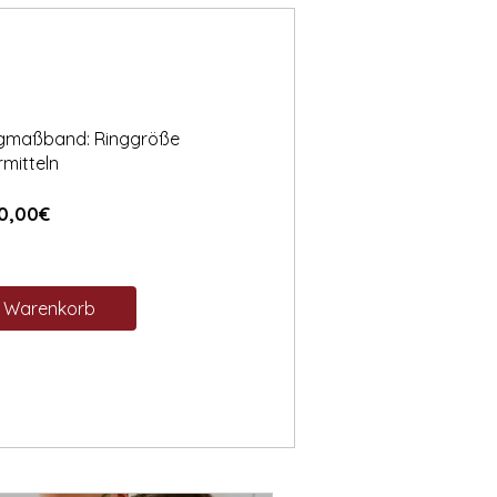
ngmaßband: Ringgröße
rmitteln
Preis
0,00€
n Warenkorb