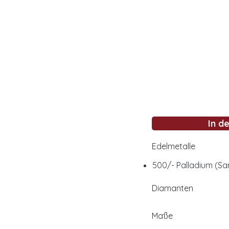
In d
Edelmetalle
500/- Palladium (Sa
Diamanten
Maße