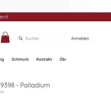
ern!
Anmelden
ng
Schmuck
Kontakt
Über uns
Ratgeber
L9398 - Palladium
8PA