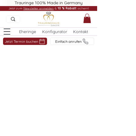
Trauringe 100% Made in Germany
Jetzt zum
Newsletter anmelden
&
10 % Rabatt
sichern!
Eheringe
Konfigurator
Kontakt
Jetzt Termin buchen
Einfach anrufen