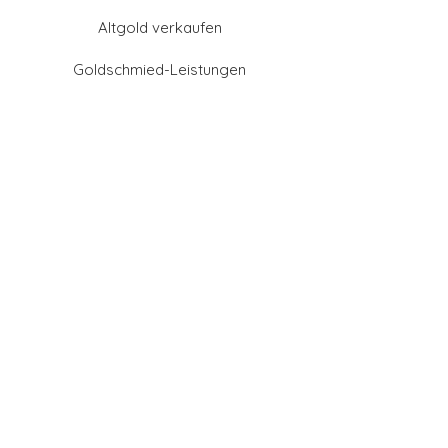
Altgold verkaufen
Goldschmied-Leistungen
Eheringe Farben
Eheringe aus Gold
Eheringe aus Tantal
Eheringe aus Platin
Eheringe aus Weißgold
Eheringe aus Gelbgold
Eheringe aus Sattgelb-
Gold