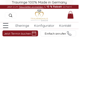
Trauringe 100% Made in Germany
Jetzt zum
Newsletter anmelden
&
10 % Rabatt
sichern!
Eheringe
Konfigurator
Kontakt
Jetzt Termin buchen
Einfach anrufen