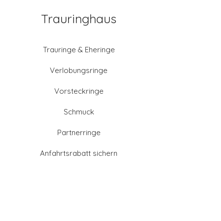
Trauringhaus
Trauringe & Eheringe
Verlobungsringe
Vorsteckringe
Schmuck
Partnerringe
Anfahrtsrabatt sichern
Altgold verkaufen
Goldschmied-Leistungen