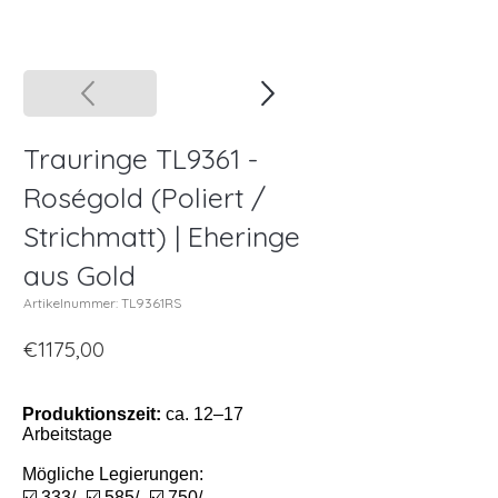
Trauringe TL9361 -
Roségold (Poliert /
Strichmatt) | Eheringe
aus Gold
Artikelnummer: TL9361RS
€1175,00
Produktionszeit:
ca. 12–17
Arbeitstage
Mögliche Legierungen:
☑️ 333/- ☑️ 585/- ☑️ 750/-