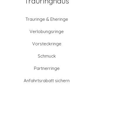
Trauringhaus
Trauringe & Eheringe
Verlobungsringe
Vorsteckringe
Schmuck
Partnerringe
Anfahrtsrabatt sichern
Altgold verkaufen
Goldschmied-Leistungen
Eheringe Farben