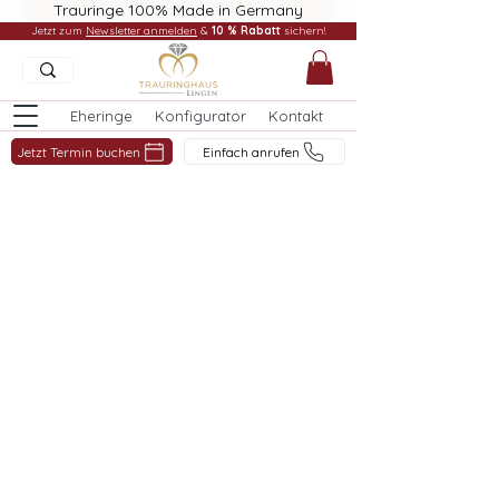
Trauringe 100% Made in Germany
Jetzt zum
Newsletter anmelden
&
10 % Rabatt
sichern!
Eheringe
Konfigurator
Kontakt
Jetzt Termin buchen
Einfach anrufen