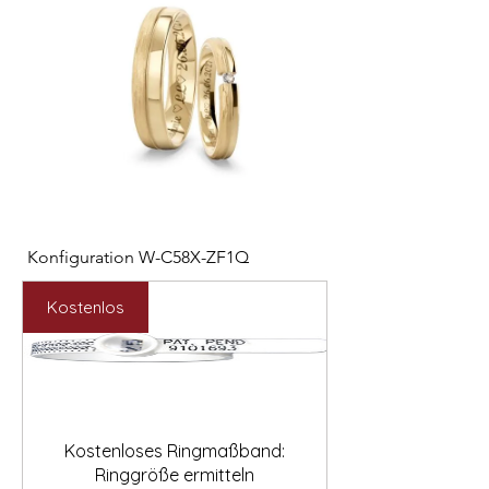

Konfiguration W-C58X-ZF1Q
Konfiguration W-VM
Preis
Preis
1.566,00 €
1.577,00 €
Kostenlos
Kostenloses Ringmaßband:
Ringgröße ermitteln