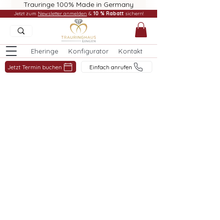
Trauringe 100% Made in Germany
Jetzt zum
Newsletter anmelden
&
10 % Rabatt
sichern!
Eheringe
Konfigurator
Kontakt
Jetzt Termin buchen
Einfach anrufen