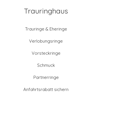
Trauringhaus
Trauringe & Eheringe
Verlobungsringe
Vorsteckringe
Schmuck
Partnerringe
Anfahrtsrabatt sichern
Altgold verkaufen
Goldschmied-Leistungen